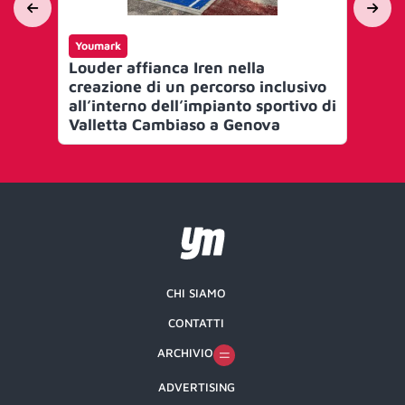
Youmark
Yo
Louder affianca Iren nella
Ai 
creazione di un percorso inclusivo
La
all’interno dell’impianto sportivo di
Lou
Valletta Cambiaso a Genova
CHI SIAMO
CONTATTI
ARCHIVIO
ADVERTISING