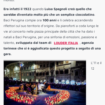
Era infatti il 1922
quando
Luisa Spagnoli creò quello che
sarebbe diventato molto più che un semplice cioccolatino
.
Baci Perugina compie ora
100 anni
e li celebra accendendo
riflettori sul suo territorio d’origine. Da pianoforti a coda lungo le
vie al concerto nella piazza principale della città che ha dato i
natali a Baci Perugina, per una sinfonia di emozioni, passione e
talento,
sviluppata dal team di
LOUDER ITALIA
,
agenzia
torinese che si è aggiudicata questo progetto a seguito di una
gara.
L’11 e il
12