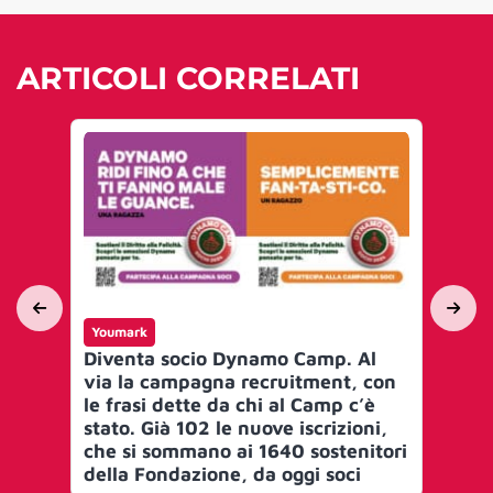
ARTICOLI CORRELATI
Youmark
Yo
Diventa socio Dynamo Camp. Al
Al
via la campagna recruitment, con
Be
le frasi dette da chi al Camp c’è
pr
stato. Già 102 le nuove iscrizioni,
Ca
che si sommano ai 1640 sostenitori
Ca
della Fondazione, da oggi soci