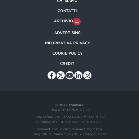
CHI SIAMO
CONTATTI
ARCHIVIO
ADVERTISING
INFORMATIVA PRIVACY
COOKIE POLICY
CREDIT
©
2026 Youmark
P.IVA e CF: 05763070967
Sede sociale Via Bianca Ceva 2 Milano 20152
RI Milano N° 05763070967 - REA 1847551
Youmark comunicazione marketing media
Reg. trib. di Milano n°353 del 28 maggio 2007