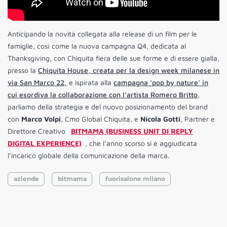
Anticipando la novità collegata alla release di un film per le
famiglie, così come la nuova campagna Q4, dedicata al
Thanksgiving, con Chiquita fiera delle sue forme e di essere gialla,
presso la
Chiquita House, creata per la design week milanese in
via San Marco 22,
e ispirata alla
campagna ‘pop by nature’ in
cui esordiva la collaborazione con l’artista Romero Britto
,
parliamo della strategia e del nuovo posizionamento del brand
con
Marco Volpi
, Cmo Global Chiquita, e
Nicola Gotti
, Partner e
Direttore Creativo
BITMAMA (BUSINESS UNIT DI REPLY
DIGITAL EXPERIENCE)
, che l’anno scorso si è aggiudicata
l’incarico globale della comunicazione della marca.
aziende
bitmama
fuorisalone milano