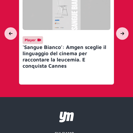
Player
In
‘Sangue Bianco’: Amgen sceglie il
Ec
linguaggio del cinema per
bi
raccontare la leucemia. E
conquista Cannes