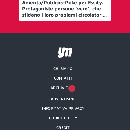
Amenta/Publicis-Poke per Essity.
Re
Protagoniste persone ‘vere’, che
sfidano i loro problemi circolatori
per un tuffo liberatorio
CHI SIAMO
CONTATTI
ARCHIVIO
ADVERTISING
INFORMATIVA PRIVACY
COOKIE POLICY
CREDIT