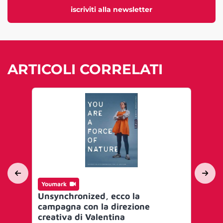
iscriviti alla newsletter
ARTICOLI CORRELATI
Youmark
Yo
Unsynchronized, ecco la
Bur
campagna con la direzione
pr
creativa di Valentina
Da