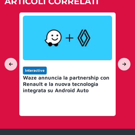
ARTICOLI CORRELATI
Interactive
In
Waze annuncia la partnership con
Da
Renault e la nuova tecnologia
l’
integrata su Android Auto
ru
co