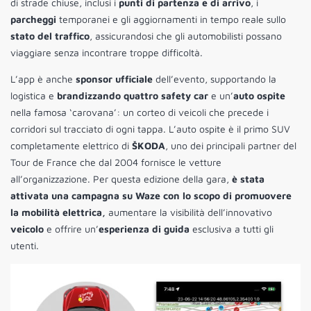
di strade chiuse, inclusi i
punti di partenza e di arrivo
, i
parcheggi
temporanei e gli aggiornamenti in tempo reale sullo
stato del traffico
, assicurandosi che gli automobilisti possano
viaggiare senza incontrare troppe difficoltà.
L’app è anche
sponsor ufficiale
dell’evento, supportando la
logistica e
brandizzando quattro safety car
e un’
auto ospite
nella famosa ‘carovana’: un corteo di veicoli che precede i
corridori sul tracciato di ogni tappa. L’auto ospite è il primo SUV
completamente elettrico di
ŠKODA
, uno dei principali partner del
Tour de France che dal 2004 fornisce le vetture
all’organizzazione. Per questa edizione della gara,
è stata
attivata una campagna su Waze con lo scopo di promuovere
la mobilità elettrica,
aumentare la visibilità dell’innovativo
veicolo
e offrire un’
esperienza di guida
esclusiva a tutti gli
utenti.