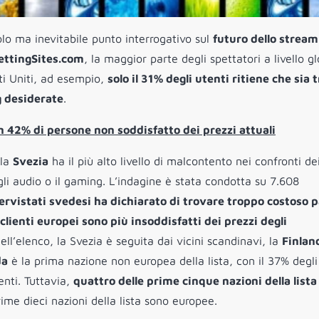
o ma inevitabile punto interrogativo sul
futuro dello stream
ettingSites.com
, la maggior parte degli spettatori a livello g
ti Uniti, ad esempio,
solo il 31% degli utenti ritiene che sia 
g desiderate
.
n 42% di persone non soddisfatto dei prezzi attuali
 la
Svezia
ha il più alto livello di malcontento nei confronti de
 gli audio o il gaming. L’indagine è stata condotta su 7.608
ervistati svedesi ha dichiarato di trovare troppo costoso 
clienti europei sono più insoddisfatti dei prezzi degli
Nell’elenco, la Svezia è seguita dai vicini scandinavi, la
Finlan
da
è la prima nazione non europea della lista, con il 37% degli
enti. Tuttavia,
quattro delle prime cinque nazioni della lista
ime dieci nazioni della lista sono europee.