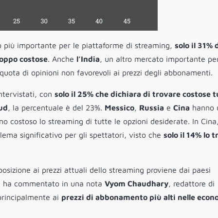
o più importante per le piattaforme di streaming,
solo il 31% 
troppo costose
. Anche
l’India
, un altro mercato importante per
quota di opinioni non favorevoli ai prezzi degli abbonamenti.
ntervistati, con
solo il 25% che dichiara di trovare costose t
ud
, la percentuale è del 23%.
Messico
,
Russia
e
Cina
hanno 
o costoso lo streaming di tutte le opzioni desiderate. In Cina
ema significativo per gli spettatori, visto che
solo il 14% lo 
osizione ai prezzi attuali dello streaming proviene dai paesi
po”, ha commentato in una nota
Vyom Chaudhary
, redattore di
principalmente ai
prezzi di abbonamento più alti nelle econ