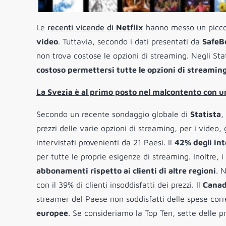
Le
recenti vicende di
Netflix
hanno messo un piccol
video
. Tuttavia, secondo i dati presentati da
SafeB
non trova costose le opzioni di streaming. Negli Sta
costoso permettersi tutte le opzioni di streamin
La Svezia è al primo posto nel malcontento con u
Secondo un recente sondaggio globale di
Statista
,
prezzi delle varie opzioni di streaming, per i video,
intervistati provenienti da 21 Paesi. Il
42% degli int
per tutte le proprie esigenze di streaming. Inoltre, i
abbonamenti rispetto ai clienti di altre regioni
. 
con il 39% di clienti insoddisfatti dei prezzi. Il
Cana
streamer del Paese non soddisfatti delle spese corr
europee
. Se consideriamo la Top Ten, sette delle pr