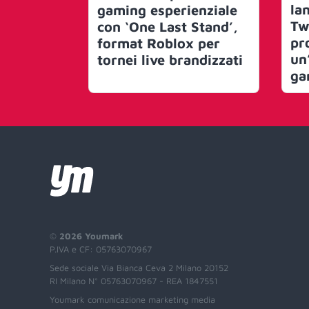
lan
gaming esperienziale
Tw
con ‘One Last Stand’,
pr
format Roblox per
un
tornei live brandizzati
ga
©
2026 Youmark
P.IVA e CF: 05763070967
Sede sociale Via Bianca Ceva 2 Milano 20152
RI Milano N° 05763070967 - REA 1847551
Youmark comunicazione marketing media