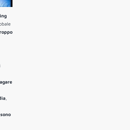
ing
lobale
troppo
i
pagare
dia
,
 sono