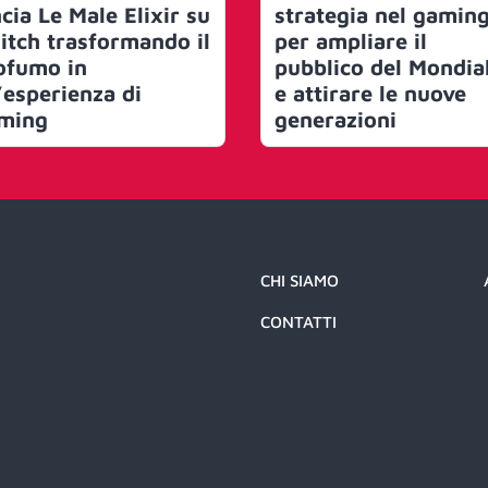
cia Le Male Elixir su
strategia nel gamin
itch trasformando il
per ampliare il
ofumo in
pubblico del Mondia
’esperienza di
e attirare le nuove
ming
generazioni
CHI SIAMO
CONTATTI