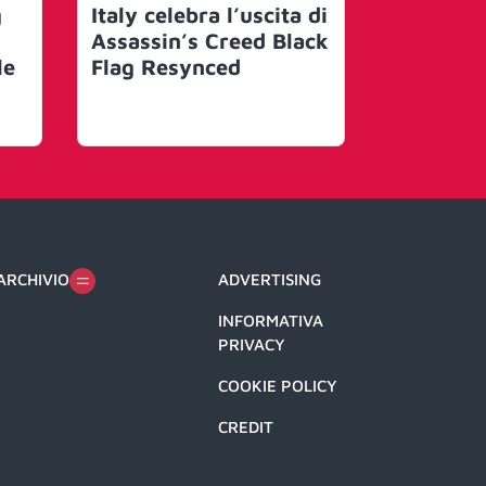
g
Italy celebra l’uscita di
suo mond
Assassin’s Creed Black
un festi
le
Flag Resynced
con Joe 
artisti 
ARCHIVIO
ADVERTISING
INFORMATIVA
PRIVACY
COOKIE POLICY
CREDIT