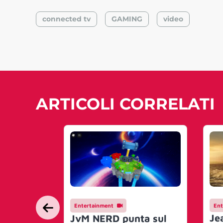
connected tv
GAMING
video
ARTICOLI CORRELATI
Entertainment
Ent
Je
JvM NERD punta sul