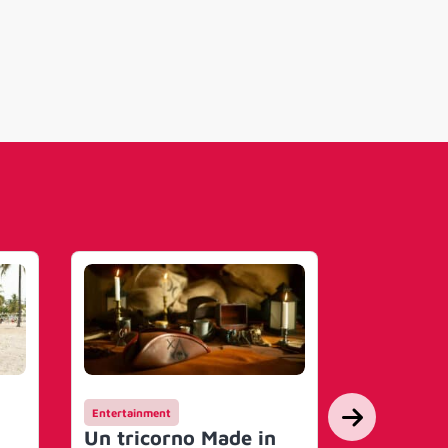
Entertainment
Campagne
Un tricorno Made in
Hay Day 