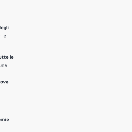
degli
 le
utte le
una
,
trova
omie