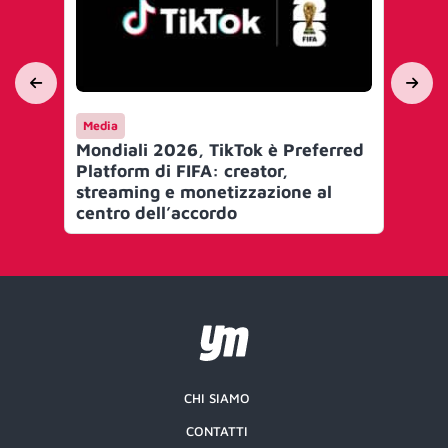
Media
Ca
Mondiali 2026, TikTok è Preferred
ad
Platform di FIFA: creator,
Am
streaming e monetizzazione al
Wir
centro dell’accordo
gl
CHI SIAMO
CONTATTI