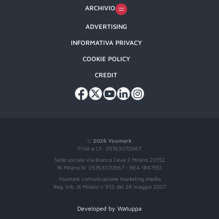
ARCHIVIO
ADVERTISING
INFORMATIVA PRIVACY
COOKIE POLICY
CREDIT
©
2026 Youmark
P.IVA e CF: 05763070967
Sede sociale Via Bianca Ceva 2 Milano 20152
RI Milano N° 05763070967 - REA 1847551
Youmark comunicazione marketing media
Reg. trib. di Milano n°353 del 28 maggio 2007
Developed by Watuppa