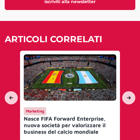
iscriviti alla newsletter
ARTICOLI CORRELATI
Marketing
AI 
Nasce FIFA Forward Enterprise,
Am
nuova società per valorizzare il
se
business del calcio mondiale
pr