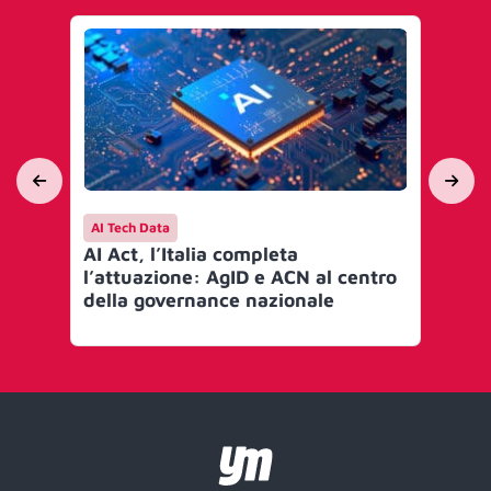
AI Tech Data
AI 
AI Act, l’Italia completa
Mi
l’attuazione: AgID e ACN al centro
go
della governance nazionale
Art