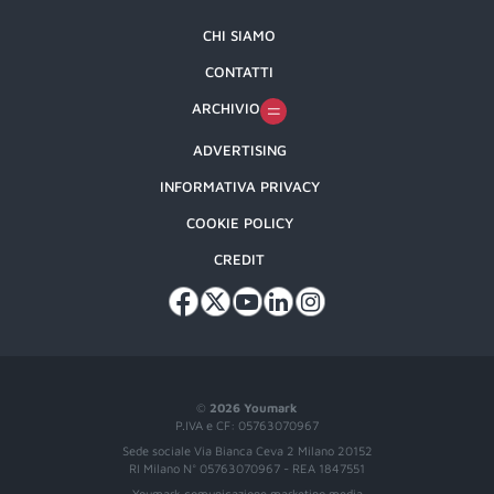
CHI SIAMO
CONTATTI
ARCHIVIO
ADVERTISING
INFORMATIVA PRIVACY
COOKIE POLICY
CREDIT
©
2026 Youmark
P.IVA e CF: 05763070967
Sede sociale Via Bianca Ceva 2 Milano 20152
RI Milano N° 05763070967 - REA 1847551
Youmark comunicazione marketing media