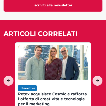
iscriviti alla newsletter
ARTICOLI CORRELATI
Interactive
In
Retex acquisisce Cosmic e rafforza
Ge
l’offerta di creatività e tecnologia
nu
per il marketing
cul