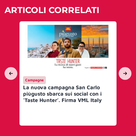
ARTICOLI CORRELATI
Campagne
Int
La nuova campagna San Carlo
Re
piùgusto sbarca sui social con i
nu
‘Taste Hunter’. Firma VML Italy
so