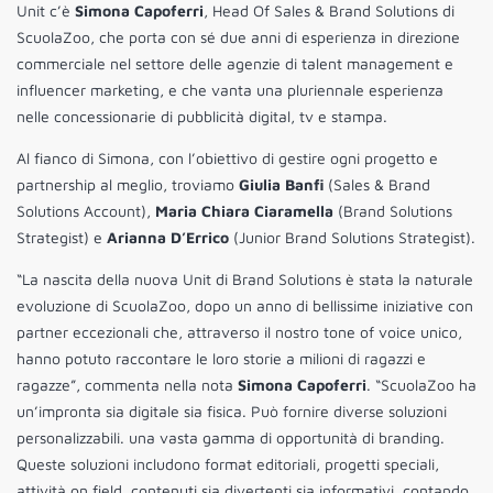
Unit c’è
Simona Capoferri
, Head Of Sales & Brand Solutions di
ScuolaZoo, che porta con sé due anni di esperienza in direzione
commerciale nel settore delle agenzie di talent management e
influencer marketing, e che vanta una pluriennale esperienza
nelle concessionarie di pubblicità digital, tv e stampa.
Al fianco di Simona, con l’obiettivo di gestire ogni progetto e
partnership al meglio, troviamo
Giulia Banfi
(Sales & Brand
Solutions Account),
Maria Chiara Ciaramella
(Brand Solutions
Strategist) e
Arianna D’Errico
(Junior Brand Solutions Strategist).
“La nascita della nuova Unit di Brand Solutions è stata la naturale
evoluzione di ScuolaZoo, dopo un anno di bellissime iniziative con
partner eccezionali che, attraverso il nostro tone of voice unico,
hanno potuto raccontare le loro storie a milioni di ragazzi e
ragazze”, commenta nella nota
Simona Capoferri
. “ScuolaZoo ha
un’impronta sia digitale sia fisica. Può fornire diverse soluzioni
personalizzabili. una vasta gamma di opportunità di branding.
Queste soluzioni includono format editoriali, progetti speciali,
attività on field, contenuti sia divertenti sia informativi, contando