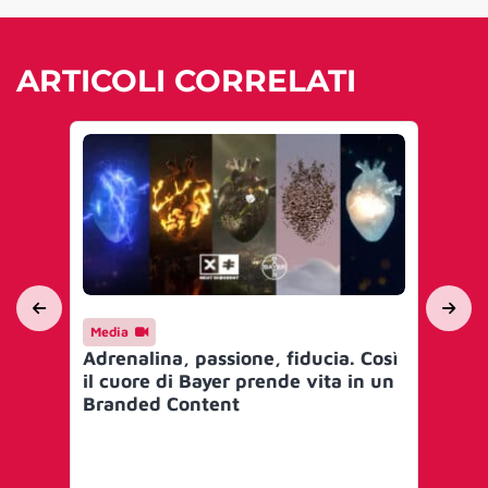
ARTICOLI CORRELATI
Media
Int
Adrenalina, passione, fiducia. Così
Fin
il cuore di Bayer prende vita in un
sic
Branded Content
fro
e 
per