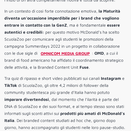
In un contesto di così forte connotazione emotiva,
la Maturità
diventa un’occasione imperdibile per i brand che vogliono
entrare in contatto con la GenZ
, ma è fondamentale
essere
autentici e credibili:
per questo motivo McDonald’s ha scelto
ScuolaZoo per comunicare agli studenti le promozioni della
campagna Summerdays 2022 in un progetto in collaborazione
con le due sigle di
OMNICOM MEDIA GROUP
:
OMD
, a cui il
brand di food americano ha affidato il coordinamento strategico
delle attività, e la Branded Content Unit
Fuse
.
Tra quiz di ripasso e short video pubblicati sui canali
Instagram
e
TikTok
di ScuolaZoo, gli oltre 4,2 milioni di follower della
community studentesca più grande d’Italia hanno potuto
imparare divertendosi,
dal momento che l’ilarità è parte del
DNA di ScuolaZoo e dei suoi format, e al tempo stesso sono stati
informati sugli sconti attivi sui
prodotti più amati di McDonald’s
Italia
. Dei branded content studiati ad hoc che, giorno dopo
giorno, hanno accompagnato gli studenti nelle loro pause-studio.