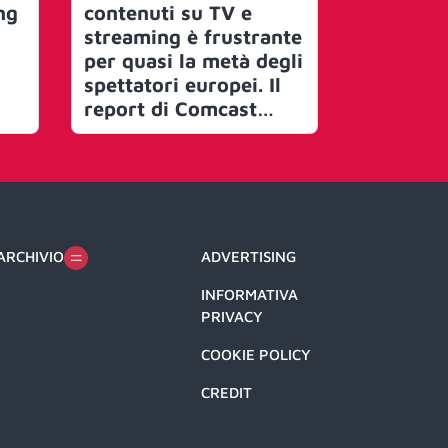
ng
contenuti su TV e
più diffu
streaming è frustrante
fruizione
per quasi la metà degli
video, c
spettatori europei. Il
e fast in
report di Comcast
ora gli s
Advertising e
sentono 
FreeWheel
dall’offe
un parad
scelta
ARCHIVIO
ADVERTISING
INFORMATIVA
PRIVACY
COOKIE POLICY
CREDIT