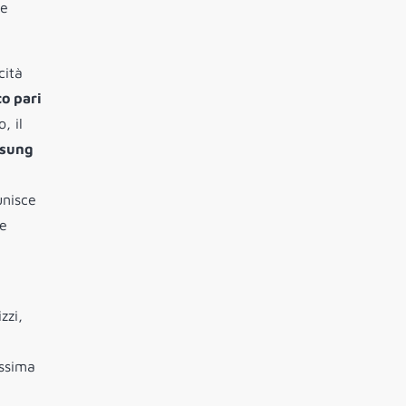
 e
cità
co pari
, il
sung
unisce
e
zzi,
assima