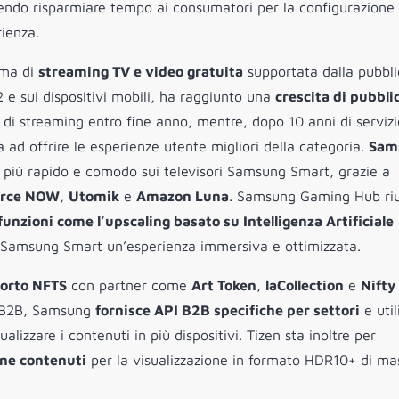
cendo risparmiare tempo ai consumatori per la configurazione
ienza.
rma di
streaming TV e video gratuita
supportata dalla pubbli
 e sui dispositivi mobili, ha raggiunto una
crescita di pubbli
 di streaming entro fine anno, mentre, dopo 10 anni di servizio
ad offrire le esperienze utente migliori della categoria.
Sam
, più rapido e comodo sui televisori Samsung Smart, grazie a
orce NOW
,
Utomik
e
Amazon Luna
. Samsung Gaming Hub ri
funzioni come l’upscaling basato su Intelligenza Artificiale
ori Samsung Smart un’esperienza immersiva e ottimizzata.
porto NFTS
con partner come
Art Token
,
laCollection
e
Nifty
ore B2B, Samsung
fornisce API B2B specifiche per settori
e utili
alizzare i contenuti in più dispositivi. Tizen sta inoltre per
one contenuti
per la visualizzazione in formato HDR10+ di m