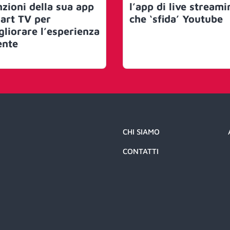
nzioni della sua app
l’app di live streami
art TV per
che ‘sfida’ Youtube
gliorare l’esperienza
ente
CHI SIAMO
CONTATTI