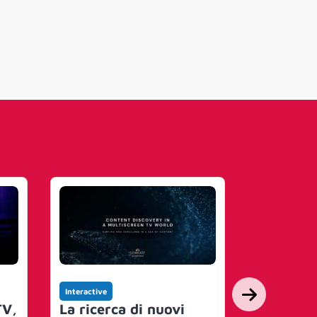
Interactive
Interactive
TV,
La ricerca di nuovi
La TV è i