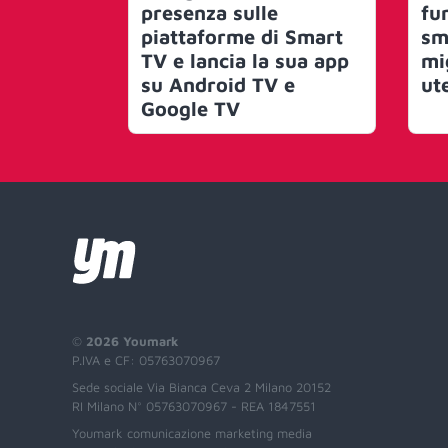
presenza sulle
fu
piattaforme di Smart
sm
TV e lancia la sua app
mi
su Android TV e
ut
Google TV
©
2026 Youmark
P.IVA e CF: 05763070967
Sede sociale Via Bianca Ceva 2 Milano 20152
RI Milano N° 05763070967 - REA 1847551
Youmark comunicazione marketing media