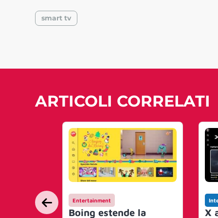
smart tv
ARTICOLI CORRELATI
Entertainment
Int
Boing estende la
X 