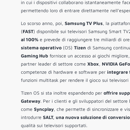
in cui i dispositivi collaborano istantaneamente fa
permettendo loro di entrare direttamente nell’esper
Lo scorso anno, poi,
Samsung TV Plus
, la piattafo
(
FAST
) disponibile sui televisori Samsung Smart TV2
al 100%
e prevede di raggiungere tre miliardi di ore
sistema operativo
(OS)
Tizen
di Samsung continua 
Gaming Hub
fornisce un accesso ai giochi migliore
partner leader di settore come
Xbox
,
NVIDIA GeF
competenze di hardware e software per
integrare 
funzioni multitask per rendere il gioco sui televis
Tizen OS si sta inoltre espandendo per
offrire sup
Gateway
. Per i clienti e gli sviluppatori del sett
come
Syncplay
, che permette di sincronizzare e visu
introdurre
SALT, una nuova soluzione di conversi
qualità sui televisori supportati.