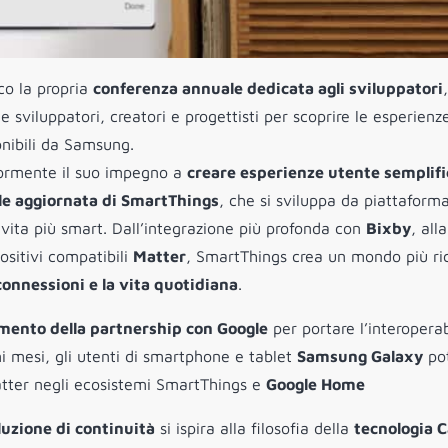
co la propria
conferenza annuale dedicata agli sviluppatori
ce sviluppatori, creatori e progettisti per scoprire le esperienz
onibili da Samsung.
iormente il suo impegno a
creare esperienze utente semplifi
le aggiornata di SmartThings
, che si sviluppa da piattaforma
 vita più smart. Dall’integrazione più profonda con
Bixby
, alla
ositivi compatibili
Matter
, SmartThings crea un mondo più ri
connessioni e la vita quotidiana
.
mento della partnership con Google
per portare l’interoperab
mi mesi, gli utenti di smartphone e tablet
Samsung Galaxy
po
Matter negli ecosistemi SmartThings e
Google Home
luzione di continuità
si ispira alla filosofia della
tecnologia 