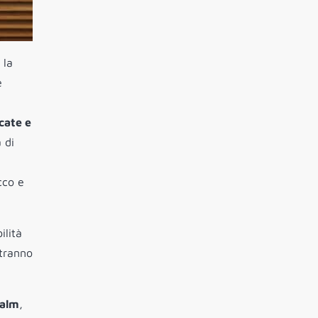
, la
e
cate e
 di
cco e
ilità
tranno
Calm
,