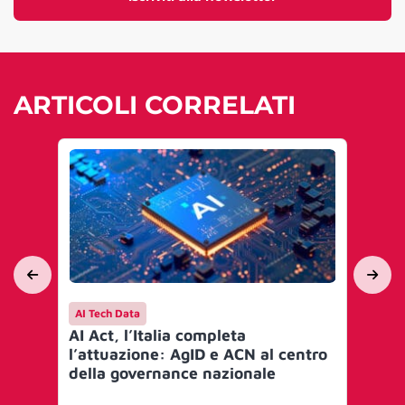
ARTICOLI CORRELATI
AI Tech Data
AI 
AI Act, l’Italia completa
Mi
l’attuazione: AgID e ACN al centro
go
della governance nazionale
Art