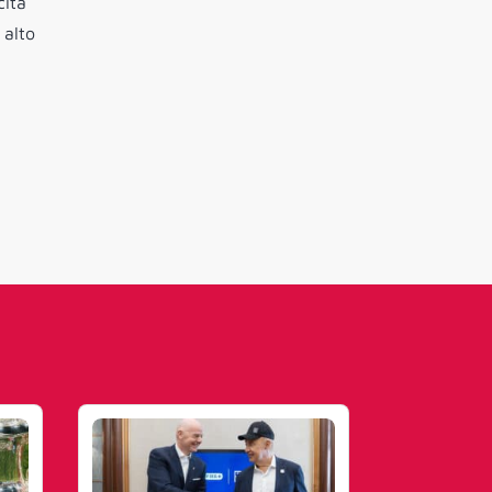
cita
 alto