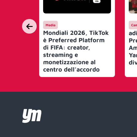
Media
Ca
Mondiali 2026, TikTok
ad
è Preferred Platform
Pr
di FIFA: creator,
Am
streaming e
Ya
monetizzazione al
di
centro dell’accordo