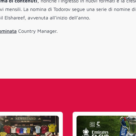
rma di contenuti,
nonché l’ingresso in nuovi formati e la cres
tivi mensili. La nomina di Todorov segue una serie di nomine di
il Elshareef, avvenuta all’inizio dell’anno.
ominata
Country Manager.