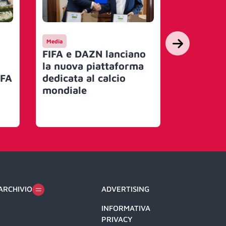
Media
Entertainmen
FIFA e DAZN lanciano
LeoVega
la nuova piattaforma
due Amb
 FA
dedicata al calcio
vivere la
mondiale
Como-To
tribuna 
ARCHIVIO
ADVERTISING
INFORMATIVA
PRIVACY