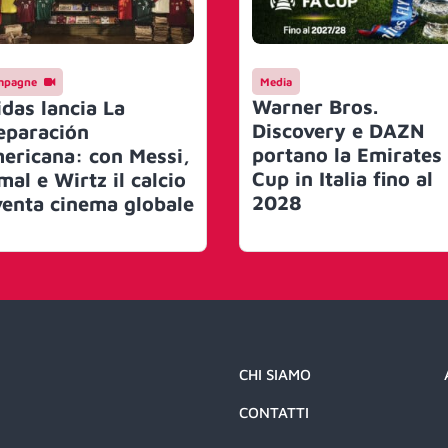
mpagne
Media
Warner Bros.
idas lancia La
Discovery e DAZN
eparación
portano la Emirates
ericana: con Messi,
Cup in Italia fino al
mal e Wirtz il calcio
2028
venta cinema globale
CHI SIAMO
CONTATTI