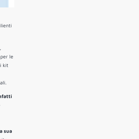
lienti
,
 per le
 kit
ali.
nfatti
e
la sua