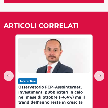
ARTICOLI CORRELATI
Interactive
Int
Osservatorio FCP-Assointernet,
Da
investimenti pubblicitari in calo
mo
nel mese di ottobre (-4,4%) ma il
de
trend dell’anno resta in crescita
pub