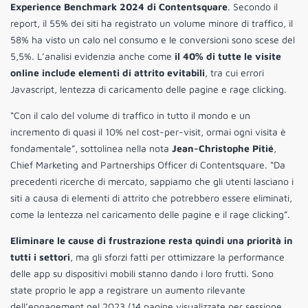
Experience Benchmark 2024 di Contentsquare
. Secondo il
report, il 55% dei siti ha registrato un volume minore di traffico, il
58% ha visto un calo nel consumo e le conversioni sono scese del
5,5%. L’analisi evidenzia anche come
il 40% di tutte le visite
online include elementi di attrito evitabili
, tra cui errori
Javascript, lentezza di caricamento delle pagine e rage clicking.
“Con il calo del volume di traffico in tutto il mondo e un
incremento di quasi il 10% nel cost-per-visit, ormai ogni visita è
fondamentale”, sottolinea nella nota
Jean-Christophe Pitié
,
Chief Marketing and Partnerships Officer di Contentsquare. “Da
precedenti ricerche di mercato, sappiamo che gli utenti lasciano i
siti a causa di elementi di attrito che potrebbero essere eliminati,
come la lentezza nel caricamento delle pagine e il rage clicking”.
Eliminare le cause di frustrazione resta quindi una priorità in
tutti i settori
, ma gli sforzi fatti per ottimizzare la performance
delle app su dispositivi mobili stanno dando i loro frutti. Sono
state proprio le app a registrare un aumento rilevante
dell’engagement nel 2023 (14 pagine visualizzate per sessione