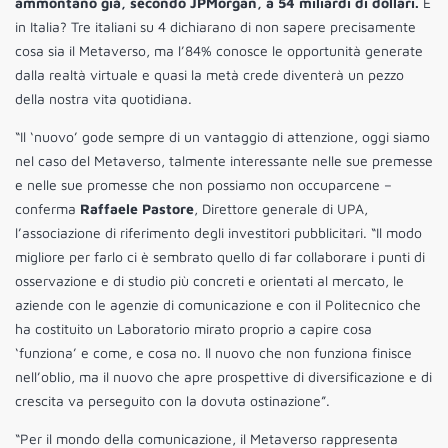
ammontano già, secondo JPMorgan, a 54 miliardi di dollari.
E
in Italia? Tre italiani su 4 dichiarano di non sapere precisamente
cosa sia il Metaverso, ma l’84% conosce le opportunità generate
dalla realtà virtuale e quasi la metà crede diventerà un pezzo
della nostra vita quotidiana.
“Il ‘nuovo’ gode sempre di un vantaggio di attenzione, oggi siamo
nel caso del Metaverso, talmente interessante nelle sue premesse
e nelle sue promesse che non possiamo non occuparcene –
conferma
Raffaele Pastore
, Direttore generale di UPA,
l’associazione di riferimento degli investitori pubblicitari. “Il modo
migliore per farlo ci è sembrato quello di far collaborare i punti di
osservazione e di studio più concreti e orientati al mercato, le
aziende con le agenzie di comunicazione e con il Politecnico che
ha costituito un Laboratorio mirato proprio a capire cosa
‘funziona’ e come, e cosa no. Il nuovo che non funziona finisce
nell’oblio, ma il nuovo che apre prospettive di diversificazione e di
crescita va perseguito con la dovuta ostinazione”.
“Per il mondo della comunicazione, il Metaverso rappresenta