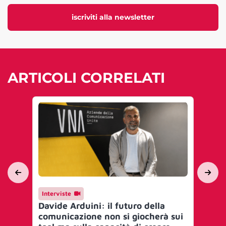
iscriviti alla newsletter
ARTICOLI CORRELATI
Interviste
Me
Davide Arduini: il futuro della
UN
comunicazione non si giocherà sui
nu