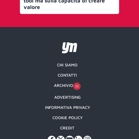
tool ma sulla capacità di creare
def
valore
se
CHI SIAMO
CONTATTI
ARCHIVIO
ADVERTISING
INFORMATIVA PRIVACY
COOKIE POLICY
CREDIT