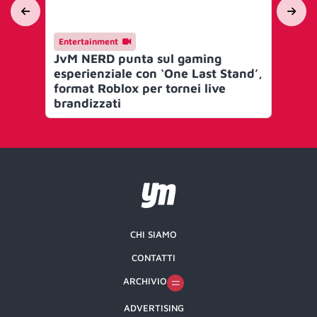
Entertainment
En
JvM NERD punta sul gaming
Je
esperienziale con ‘One Last Stand’,
Eli
format Roblox per tornei live
pr
brandizzati
ga
CHI SIAMO
CONTATTI
ARCHIVIO
ADVERTISING