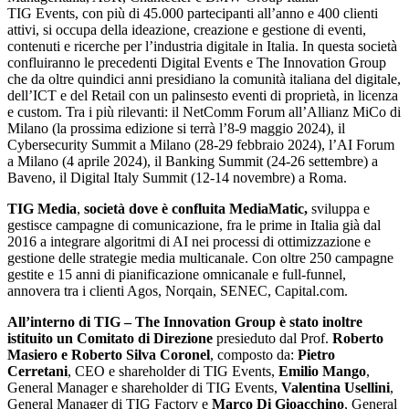
TIG Events, con più di 45.000 partecipanti all’anno e 400 clienti
attivi, si occupa della ideazione, creazione e gestione di eventi,
contenuti e ricerche per l’industria digitale in Italia. In questa società
confluiranno le precedenti Digital Events e The Innovation Group
che da oltre quindici anni presidiano la comunità italiana del digitale,
dell’ICT e del Retail con un palinsesto eventi di proprietà, in licenza
e custom. Tra i più rilevanti: il NetComm Forum all’Allianz MiCo di
Milano (la prossima edizione si terrà l’8-9 maggio 2024), il
Cybersecurity Summit a Milano (28-29 febbraio 2024), l’AI Forum
a Milano (4 aprile 2024), il Banking Summit (24-26 settembre) a
Baveno, il Digital Italy Summit (12-14 novembre) a Roma.
TIG Media
,
società dove è confluita MediaMatic,
sviluppa e
gestisce campagne di comunicazione, fra le prime in Italia già dal
2016 a integrare algoritmi di AI nei processi di ottimizzazione e
gestione delle strategie media multicanale. Con oltre 250 campagne
gestite e 15 anni di pianificazione omnicanale e full-funnel,
annovera tra i clienti Agos, Norqain, SENEC, Capital.com.
All’interno di TIG – The Innovation Group è stato inoltre
istituito un Comitato di Direzione
presieduto dal Prof.
Roberto
Masiero e Roberto Silva Coronel
, composto da:
Pietro
Cerretani
, CEO e shareholder di TIG Events,
Emilio Mango
,
General Manager e shareholder di TIG Events,
Valentina Usellini
,
General Manager di TIG Factory e
Marco Di Gioacchino
, General