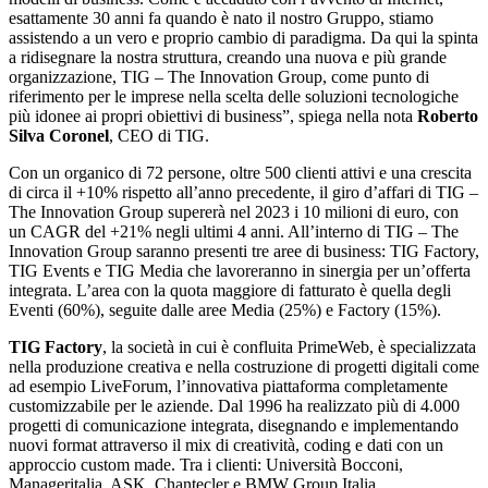
esattamente 30 anni fa quando è nato il nostro Gruppo, stiamo
assistendo a un vero e proprio cambio di paradigma. Da qui la spinta
a ridisegnare la nostra struttura, creando una nuova e più grande
organizzazione, TIG – The Innovation Group, come punto di
riferimento per le imprese nella scelta delle soluzioni tecnologiche
più idonee ai propri obiettivi di business”, spiega nella nota
Roberto
Silva Coronel
, CEO di TIG.
Con un organico di 72 persone, oltre 500 clienti attivi e una crescita
di circa il +10% rispetto all’anno precedente, il giro d’affari di TIG –
The Innovation Group supererà nel 2023 i 10 milioni di euro, con
un CAGR del +21% negli ultimi 4 anni. All’interno di TIG – The
Innovation Group saranno presenti tre aree di business: TIG Factory,
TIG Events e TIG Media che lavoreranno in sinergia per un’offerta
integrata. L’area con la quota maggiore di fatturato è quella degli
Eventi (60%), seguite dalle aree Media (25%) e Factory (15%).
TIG Factory
, la società in cui è confluita PrimeWeb, è specializzata
nella produzione creativa e nella costruzione di progetti digitali come
ad esempio LiveForum, l’innovativa piattaforma completamente
customizzabile per le aziende. Dal 1996 ha realizzato più di 4.000
progetti di comunicazione integrata, disegnando e implementando
nuovi format attraverso il mix di creatività, coding e dati con un
approccio custom made. Tra i clienti: Università Bocconi,
Manageritalia, ASK, Chantecler e BMW Group Italia.