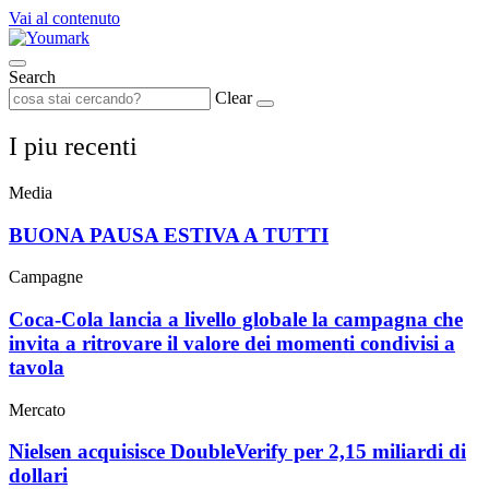
Vai al contenuto
Search
Clear
I piu recenti
Media
BUONA PAUSA ESTIVA A TUTTI
Campagne
Coca-Cola lancia a livello globale la campagna che
invita a ritrovare il valore dei momenti condivisi a
tavola
Mercato
Nielsen acquisisce DoubleVerify per 2,15 miliardi di
dollari