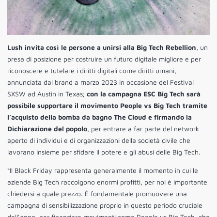
Lush invita così le persone a unirsi alla Big Tech Rebellion
, un
presa di posizione per costruire un futuro digitale migliore e per
riconoscere e tutelare i diritti digitali come diritti umani,
annunciata dal brand a marzo 2023 in occasione del Festival
SXSW ad Austin in Texas;
con la campagna ESC Big Tech sarà
possibile supportare il movimento People vs Big Tech tramite
l’acquisto della bomba da bagno The Cloud e firmando la
Dichiarazione del popolo
, per entrare a far parte del network
aperto di individui e di organizzazioni della società civile che
lavorano insieme per sfidare il potere e gli abusi delle Big Tech.
“Il Black Friday rappresenta generalmente il momento in cui le
aziende Big Tech raccolgono enormi profitti, per noi è importante
chiedersi a quale prezzo. È fondamentale promuovere una
campagna di sensibilizzazione proprio in questo periodo cruciale
dell’anno, per finanziare movimenti come People vs Big Tech, che