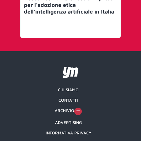
per l’adozione etica
se
dell’intelligenza artificiale in Italia
um
Ra
Pr
Pa
CHI SIAMO
CONTATTI
ARCHIVIO
ADVERTISING
INFORMATIVA PRIVACY