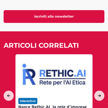
iscriviti alla newsletter
ARTICOLI CORRELATI
Interactive
Int
Nasce Rethic.AI, la rete d’imprese
Per