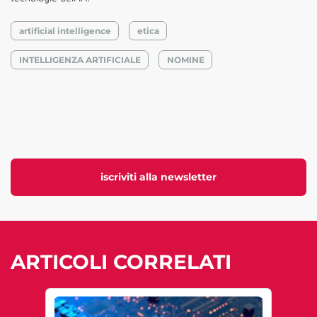
artificial intelligence
etica
INTELLIGENZA ARTIFICIALE
NOMINE
iscriviti alla newsletter
ARTICOLI CORRELATI