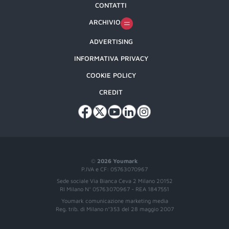
CONTATTI
ARCHIVIO
ADVERTISING
INFORMATIVA PRIVACY
COOKIE POLICY
CREDIT
©
2026 Youmark
P.IVA e CF: 05763070967
Sede sociale Via Bianca Ceva 2 Milano 20152
RI Milano N° 05763070967 - REA 1847551
Youmark comunicazione marketing media
Reg. trib. di Milano n°353 del 28 maggio 2007