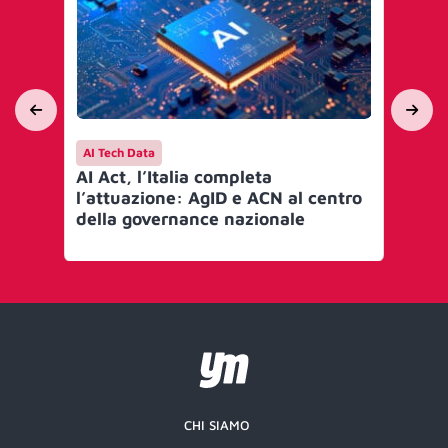
AI Tech Data
AI 
AI Act, l’Italia completa
Mi
l’attuazione: AgID e ACN al centro
go
della governance nazionale
Art
CHI SIAMO