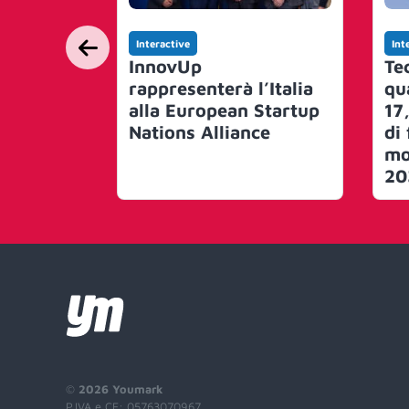
Interactive
Int
InnovUp
Te
rappresenterà l’Italia
qu
alla European Startup
17,
Nations Alliance
di 
mo
20
ma
©
2026 Youmark
P.IVA e CF: 05763070967