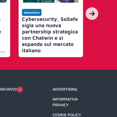
Interactive
Interactive
à
Cybersecurity, SoSafe
Assintel
sigla una nuova
il settor
e
partnership strategica
miliardi 
con Chatwin e si
Generali
espande sul mercato
valorizza
26.
italiano
Italy dig
coltivar
fra mond
imprese e
tutti i liv
ARCHIVIO
ADVERTISING
INFORMATIVA
PRIVACY
COOKIE POLICY