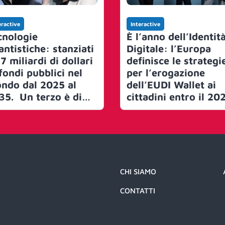
eractive
Interactive
cnologie
È l’anno dell’Identit
antistiche: stanziati
Digitale: l’Europa
7 miliardi di dollari
definisce le strategi
fondi pubblici nel
per l’erogazione
ndo dal 2025 al
dell’EUDI Wallet ai
35. Un terzo è di
cittadini entro il 20
trice europea
In Italia partiti i test
per l’IT Wallet, ma
siamo lontani
dall’obiettivo del
PNRR
CHI SIAMO
CONTATTI