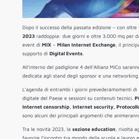
Dopo il successo della passata edizione – con oltre
2023
raddoppia: due giorni e oltre 3.000 mq per d
event di
MIX
–
Milan Internet Exchange
, il princ
supporto di
Digital Events
.
All’interno del padiglione 4 dell’Allianz MiCo sarann
dedicata agli stand degli sponsor e una networking l
L’agenda di entrambi i giorni prevederàmomenti di co
digitale del Paese e sessioni su contenuti tecnici.
P
Internet censorship, Internet security, Protocoll
sono alcuni dei principali argomenti che animeranno
Tra le novità 2023, la
sezione education
, rivolta 
favorire l’incontro tra mondo della scuola e lavoro 