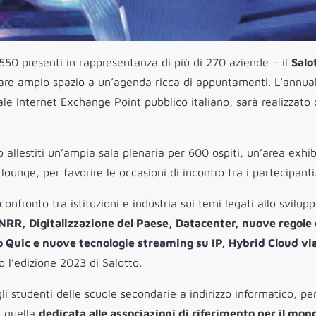
 550 presenti in rappresentanza di più di 270 aziende – il
Salo
are ampio spazio a un’agenda ricca di appuntamenti. L’annua
ipale Internet Exchange Point pubblico italiano, sarà realizzato 
o allestiti un’ampia sala plenaria per 600 ospiti, un’area exhib
ounge, per favorire le occasioni di incontro tra i partecipanti
nfronto tra istituzioni e industria sui temi legati allo svilup
NRR, Digitalizzazione del Paese, Datacenter, nuove regole d
o Quic e nuove tecnologie streaming su IP, Hybrid Cloud vi
 l’edizione 2023 di Salotto.
agli studenti delle scuole secondarie a indirizzo informatico, pe
e quella
dedicata alle associazioni di riferimento per il mon