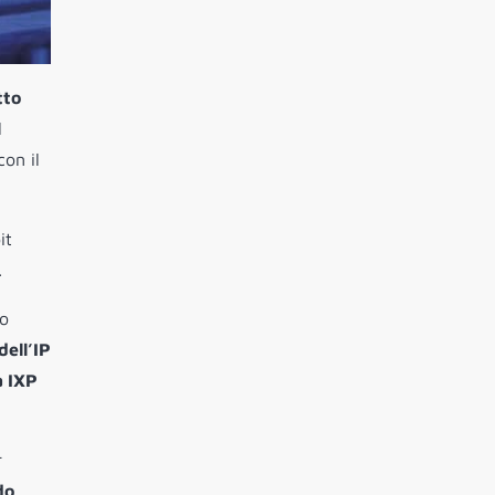
tto
l
con il
it
.
po
ell’IP
a IXP
r
do