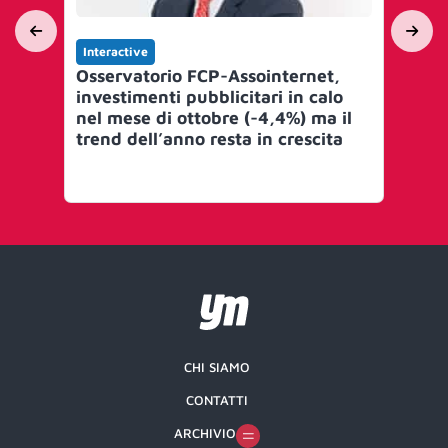
Interactive
Int
Osservatorio FCP-Assointernet,
Da
investimenti pubblicitari in calo
mo
nel mese di ottobre (-4,4%) ma il
de
trend dell’anno resta in crescita
pub
CHI SIAMO
CONTATTI
ARCHIVIO