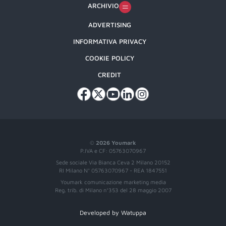
ARCHIVIO
ADVERTISING
INFORMATIVA PRIVACY
COOKIE POLICY
CREDIT
©
2026 Youmark
P.IVA e CF: 05763070967
Sede sociale Via Bianca Ceva 2 Milano 20152
RI Milano N° 05763070967 - REA 1847551
Youmark comunicazione marketing media
Reg. trib. di Milano n°353 del 28 maggio 2007
Developed by Watuppa