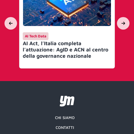
AI Tech Data
AI 
AI Act, l’Italia completa
Mi
l’attuazione: AgID e ACN al centro
go
della governance nazionale
Art
CHI SIAMO
CONTATTI