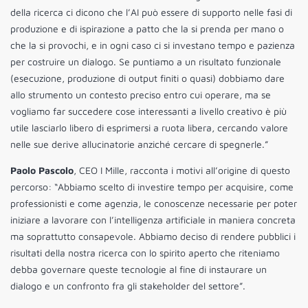
della ricerca ci dicono che l’AI può essere di supporto nelle fasi di
produzione e di ispirazione a patto che la si prenda per mano o
che la si provochi, e in ogni caso ci si investano tempo e pazienza
per costruire un dialogo. Se puntiamo a un risultato funzionale
(esecuzione, produzione di output finiti o quasi) dobbiamo dare
allo strumento un contesto preciso entro cui operare, ma se
vogliamo far succedere cose interessanti a livello creativo è più
utile lasciarlo libero di esprimersi a ruota libera, cercando valore
nelle sue derive allucinatorie anziché cercare di spegnerle.”
Paolo Pascolo
, CEO I Mille, racconta i motivi all’origine di questo
percorso: “Abbiamo scelto di investire tempo per acquisire, come
professionisti e come agenzia, le conoscenze necessarie per poter
iniziare a lavorare con l’intelligenza artificiale in maniera concreta
ma soprattutto consapevole. Abbiamo deciso di rendere pubblici i
risultati della nostra ricerca con lo spirito aperto che riteniamo
debba governare queste tecnologie al fine di instaurare un
dialogo e un confronto fra gli stakeholder del settore”.