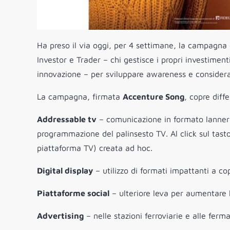
Ha preso il via oggi, per 4 settimane, la campagna
Investor e Trader – chi gestisce i propri investimen
innovazione – per sviluppare awareness e considera
La campagna, firmata
Accenture Song
, copre diff
Addressable tv
– comunicazione in formato lanner c
programmazione del palinsesto TV. Al click sul tasto
piattaforma TV) creata ad hoc.
Digital display
– utilizzo di formati impattanti a co
Piattaforme social
– ulteriore leva per aumentare 
Advertising
– nelle stazioni ferroviarie e alle ferm