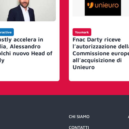
eractive
Youmark
ustly accelera in
Fnac Darty riceve
alia, Alessandro
l’autorizzazione dell
olchi nuovo Head of
Commissione europ
ly
all’acquisizione di
Unieuro
CHI SIAMO
CONTATTI