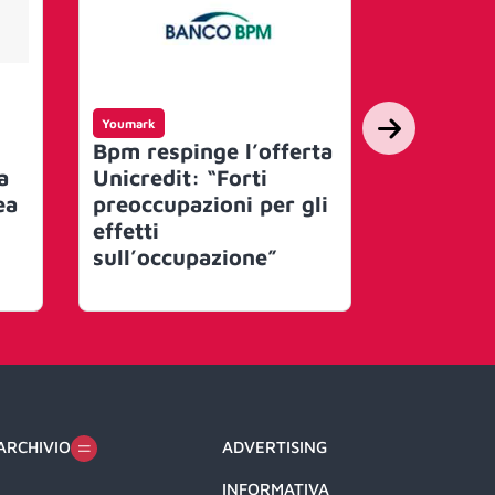
Youmark
Youmark
Bpm respinge l’offerta
Unicredit
a
Unicredit: “Forti
un’offer
ea
preoccupazioni per gli
scambio 
effetti
Banco Bp
sull’occupazione”
10 miliar
ARCHIVIO
ADVERTISING
INFORMATIVA