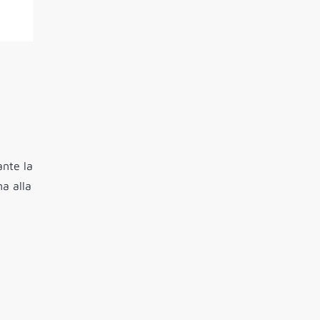
e
ante la
na alla