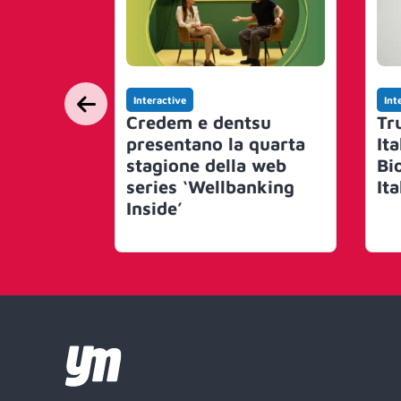
Interactive
Int
Credem e dentsu
Tr
presentano la quarta
It
stagione della web
Bi
series ‘Wellbanking
Ita
Inside’