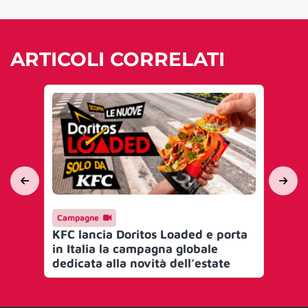
ARTICOLI CORRELATI
Campagne
Ev
KFC lancia Doritos Loaded e porta
IA
in Italia la campagna globale
per
dedicata alla novità dell’estate
sto