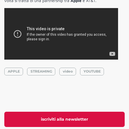
volta si tratta di una partnership tra
Apple
e AT&T.
APPLE
STREAMING
video
YOUTUBE
iscriviti alla newsletter