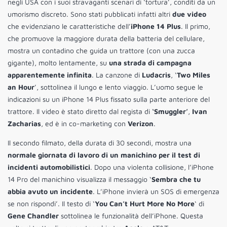
negli USA con i suoi stravaganti scenari di ‘tortura’, conditi da un
umorismo discreto. Sono stati pubblicati infatti altri
due video
che evidenziano le caratteristiche dell’
iPhone 14 Plus
. Il primo,
che promuove la maggiore durata della batteria del cellulare,
mostra un contadino che guida un trattore (con una zucca
gigante), molto lentamente, su
una strada di campagna
apparentemente infinita
. La canzone di
Ludacris
, ‘
Two Miles
an Hour
’, sottolinea il lungo e lento viaggio. L’uomo segue le
indicazioni su un iPhone 14 Plus fissato sulla parte anteriore del
trattore. Il video è stato diretto dal regista di
‘Smuggler’
,
Ivan
Zacharias
, ed è in co-marketing con
Verizon
.
Il secondo filmato, della durata di 30 secondi, mostra una
normale giornata di lavoro di un manichino per il test di
incidenti automobilistici
. Dopo una violenta collisione, l’iPhone
14 Pro del manichino visualizza il messaggio ‘
Sembra che tu
abbia avuto un incidente
. L’iPhone invierà un SOS di emergenza
se non rispondi’. Il testo di ‘
You Can’t Hurt More No More
‘ di
Gene Chandler
sottolinea le funzionalità dell’iPhone. Questa