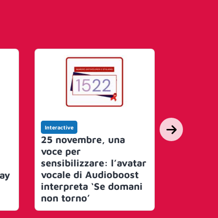
Interactive
Interactive
25 novembre, una
CAME sce
voce per
Creative 
sensibilizzare: l’avatar
della nuo
vocale di Audioboost
ay
videocito
interpreta ‘Se domani
campagna
non torno’
‘Entrate
noi’