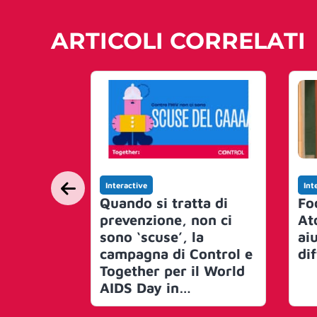
ARTICOLI CORRELATI
Interactive
Int
Quando si tratta di
Fo
prevenzione, non ci
At
sono ‘scuse’, la
aiu
campagna di Control e
dif
Together per il World
AIDS Day in
collaborazione con il