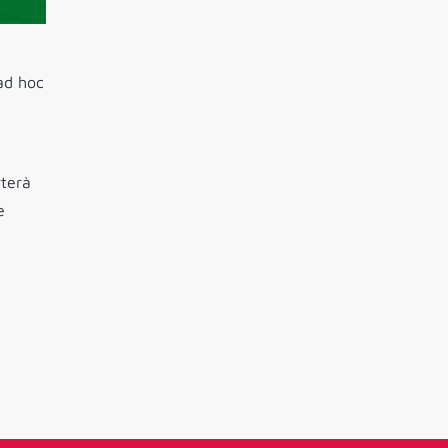
 ad hoc
rterà
e