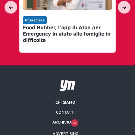
Interactive
Int
Food Hubber, l’app di Aton per
AS
Emergency in aiuto alle famiglie in
Tr
difficoltà
dig
co
CHI SIAMO
CONTATTI
ARCHIVIO
ADVERTISING