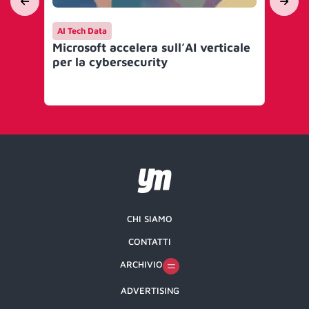
AI Tech Data
AI 
Microsoft accelera sull’AI verticale
NIS
per la cybersecurity
pun
co
CHI SIAMO
CONTATTI
ARCHIVIO
ADVERTISING