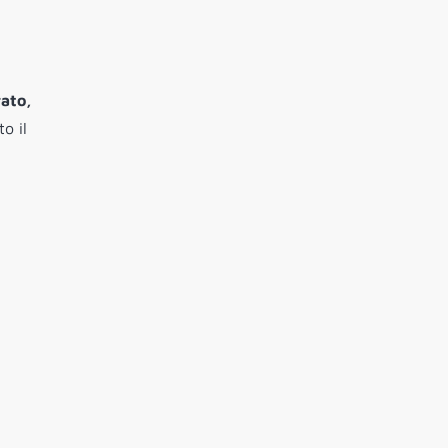
rato,
to il