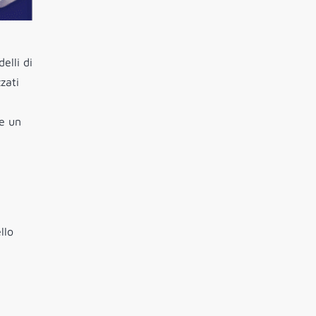
elli di
zati
 e un
llo