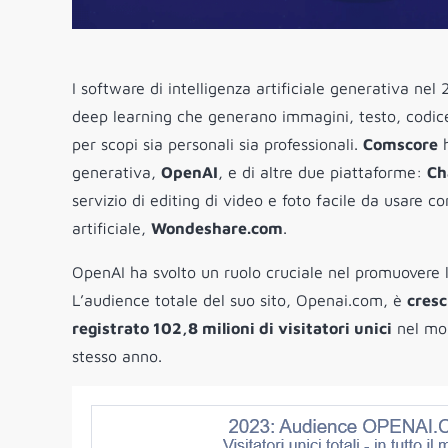
I software di intelligenza artificiale generativa nel
deep learning che generano immagini, testo, codice e
per scopi sia personali sia professionali.
Comscore
h
generativa,
OpenAI
, e di altre due piattaforme:
Ch
servizio di editing di video e foto facile da usare co
artificiale,
Wondeshare.com
.
OpenAI ha svolto un ruolo cruciale nel promuovere l
L’audience totale del suo sito, Openai.com, è
cresc
registrato 102,8 milioni di visitatori unici
nel mon
stesso anno.