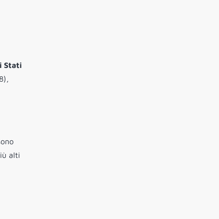
 Stati
8),
sono
ù alti