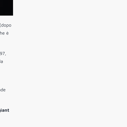
(dopo
che è
97,
a
nde
giant
e