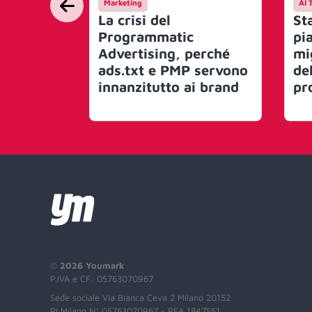
Marketing
AI 
La crisi del
St
Programmatic
pi
Advertising, perché
mi
ads.txt e PMP servono
de
innanzitutto ai brand
pr
©
2026 Youmark
P.IVA e CF: 05763070967
Sede sociale Via Bianca Ceva 2 Milano 20152
RI Milano N° 05763070967 - REA 1847551