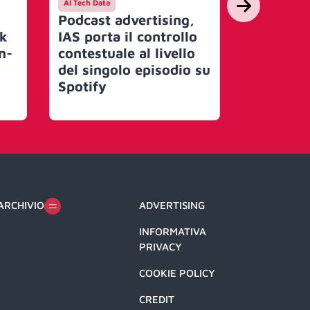
AI Tech Data
AI Tech Data
Podcast advertising,
Nasce il
rk
IAS porta il controllo
Governan
n-
contestuale al livello
Obiettiv
del singolo episodio su
traspare
Spotify
mercato
miliardi 
ARCHIVIO
ADVERTISING
INFORMATIVA
PRIVACY
COOKIE POLICY
CREDIT