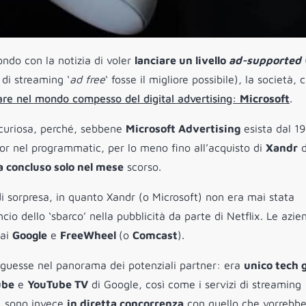
ndo con la notizia di voler
lanciare un livello
ad-supported
 di streaming ‘
ad free
‘ fosse il migliore possibile), la società, 
rare nel mondo compesso del digital advertising:
Microsoft
.
 curiosa, perché, sebbene
Microsoft Advertising
esista dal 19
or nel programmatic, per lo meno fino all’acquisto di
Xandr
d
 concluso solo nel mese
scorso.
o di sorpresa, in quanto Xandr (o Microsoft) non era mai stata
o dello ‘sbarco’ nella pubblicità da parte di Netflix. Le azie
mai
Google
e
FreeWheel
(o
Comcast
).
tinguesse nel panorama dei potenziali partner: era
unico tech 
ube
e
YouTube TV
di Google, così come i servizi di streaming
, sono invece
in diretta concorrenza
con quello che vorrebb