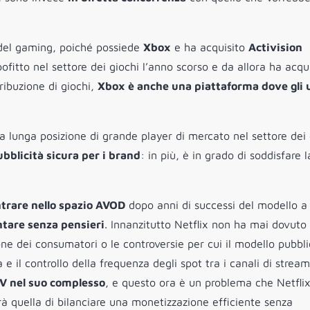
 del gaming, poiché possiede
Xbox
e ha acquisito
Activision
ofitto nel settore dei giochi l’anno scorso e da allora ha acqu
tribuzione di giochi,
Xbox è anche una piattaforma dove gli 
ua lunga posizione di grande player di mercato nel settore dei 
ubblicità sicura per i brand
: in più, è in grado di soddisfare l
trare nello spazio AVOD
dopo anni di successi del modello a
ntare senza pensieri
. Innanzitutto Netflix non ha mai dovuto
one dei consumatori o le controversie per cui il modello pubbli
 il controllo della frequenza degli spot tra i canali di strea
TV nel suo complesso
, e questo ora è un problema che Netfli
à quella di bilanciare una monetizzazione efficiente senza