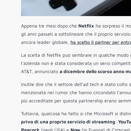
Appena tre mesi dopo che
Netflix
ha sorpreso il mo
gli anni passati a sottolineare che il proprio servizio
ancora leader globale,
ha scelto il partner per ent
La scelta di Netflix può sembrare in qualche modo
l’azienda non è stata considerata un serio competit
AT&T, annunciato
a dicembre dello scorso anno ma
Inutile dire che il settore dell’ad tech è stato colt
menzionata nei rumor che hanno circondato l’annunci
più accreditate per questa partnership erano sem
Tuttavia, qualcosa ha fatto sì che Microsoft si dis
privo di una proprio servizio di streaming
:
YouT
Peacock
(negli USA) e
Now
(in Europa) di Comcast