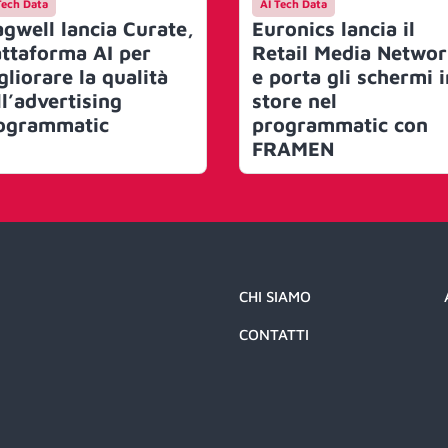
Tech Data
AI Tech Data
agwell lancia Curate,
Euronics lancia il
attaforma AI per
Retail Media Netwo
gliorare la qualità
e porta gli schermi i
ll’advertising
store nel
ogrammatic
programmatic con
FRAMEN
CHI SIAMO
CONTATTI