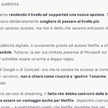
 pubblicità.
blema
rendendo il livello ad-supported una nuova opzione
. 
 devono deliberatamente
scegliere di passare al livello più
on saranno sorpresi, ma non è detto che saranno entusiasti d
ubblicità digitale, è ovviamente pronta ad aiutare Netflix a of
ssibile
. Tuttavia, la per ora limitata presenza di Microsoft sul
 potrebbe essere un’arma a doppio taglio.
 di Google o di Comcast: ora che la società ha accesso ai cont
ti vorranno,
non è chiaro come riuscirà a ‘gestire’ l’enorme
der.
io servizio di streaming, il
fatto che debba costruire dalla b
bbe essere un vantaggio anche per Netflix
: dopotutto costruir
o quasi – è esattamento quello che Netflix dovrebbe fare per