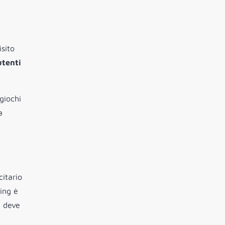
isito
utenti
giochi
a
citario
ming è
x deve