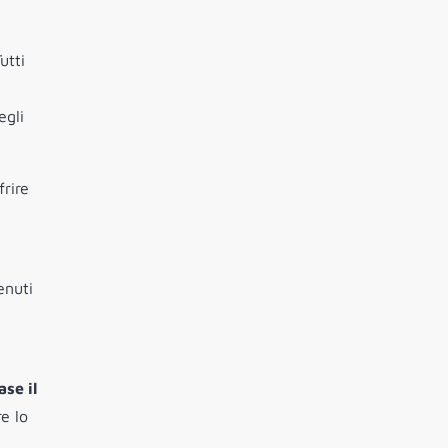
Tutti
egli
frire
enuti
ase il
e lo