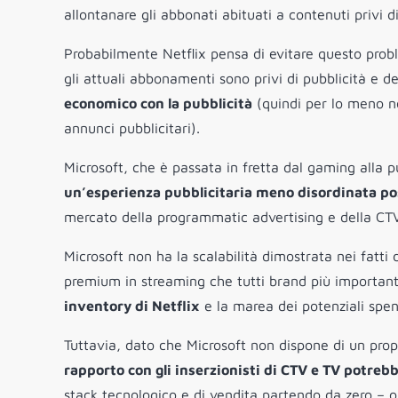
allontanare gli abbonati abituati a contenuti privi di
Probabilmente Netflix pensa di evitare questo pro
gli attuali abbonamenti sono privi di pubblicità e
economico con la pubblicità
(quindi per lo meno n
annunci pubblicitari).
Microsoft, che è passata in fretta dal gaming alla p
un’esperienza pubblicitaria meno disordinata po
mercato della programmatic advertising e della CTV
Microsoft non ha la scalabilità dimostrata nei fatti
premium in streaming che tutti brand più importan
inventory di Netflix
e la marea dei potenziali spen
Tuttavia, dato che Microsoft non dispone di un propr
rapporto con gli inserzionisti di CTV e TV potre
stack tecnologico e di vendita partendo da zero – 