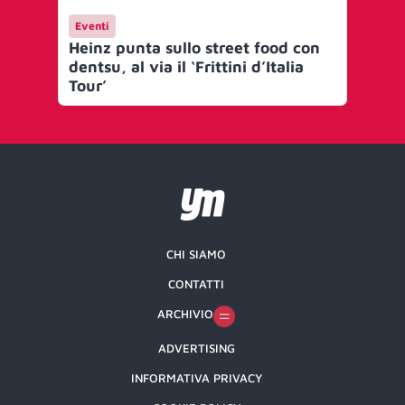
Eventi
Ma
Heinz punta sullo street food con
Was
dentsu, al via il ‘Frittini d’Italia
ma
Tour’
la
CHI SIAMO
CONTATTI
ARCHIVIO
ADVERTISING
INFORMATIVA PRIVACY