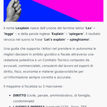
Il nome
Lexplain
nasce dall’unione del termine latino
‘Lex’ –
‘legge’
– e della parola inglese
‘Explain’ – ‘spiegare’
. Il risultato
rievoca nel suono la frase
‘Let’s explain’ – spieghiamo!
.
Una guida che supporta i lettori nel prendere in autonomia le
migliori decisioni in ambito giuridico e fiscale attraverso una
redazione poliedrica e un Comitato Tecnico composto da
avvocati, commercialisti, consulenti del lavoro ed esperti di
diritto, fisco, economia e materie giuslavoristiche per
un’informazione sempre corretta e accurata.
Il magazine si focalizza su 3 macroaree:
DIRITTO
(civile, penale, amministrativo, di famiglia,
condominiale)
LAVORO E IMPRESA
(contratti CCNL, Ferie, TFR,