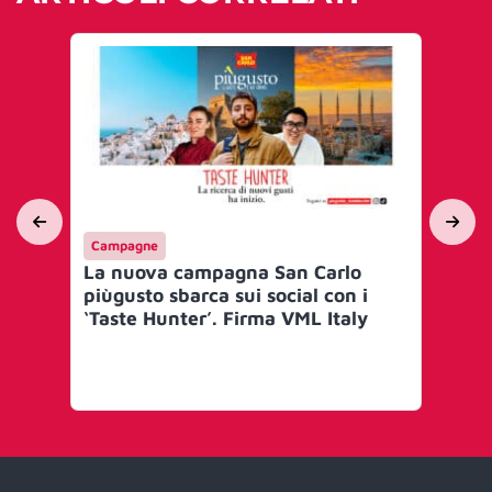
Campagne
Int
La nuova campagna San Carlo
Qu
piùgusto sbarca sui social con i
no
‘Taste Hunter’. Firma VML Italy
Con
AID
cre