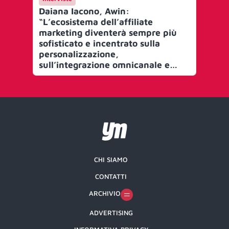
Daiana Iacono, Awin:
Awi
“L’ecosistema dell’affiliate
pe
marketing diventerà sempre più
sofisticato e incentrato sulla
personalizzazione,
sull’integrazione omnicanale e
sulla tecnologia”
CHI SIAMO
CONTATTI
ARCHIVIO
ADVERTISING