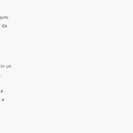
simi
e da
k
 in un
.
 è
 a