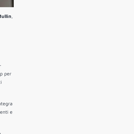
Mullin
,
-
pp per
i
ntegra
enti e
e