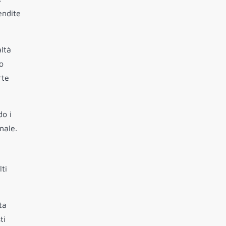
endite
altà
o
rte
do i
nale.
ti
ta
ti