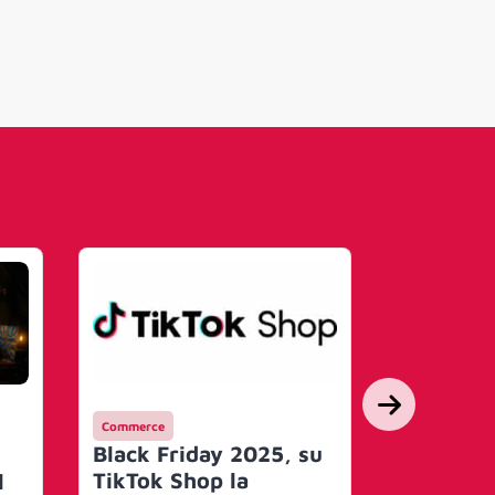
Commerce
Campagne
Black Friday 2025, su
Spot TIM
TikTok Shop la
l
con Carlo