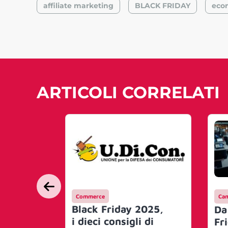
affiliate marketing
BLACK FRIDAY
eco
ARTICOLI CORRELATI
Commerce
Ca
Black Friday 2025,
Da
i dieci consigli di
Fri