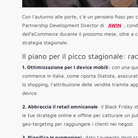
Con l’autunno alle porte, c’è un pensiero fisso per ch
Partnership Development Director di
AWIN
, cond
dell’eCommerce durante il prossimo mese, oltre a c
strategia stagionale.
Il piano per il picco stagionale: 
1. Ottimizzazione per i device mobili:
con una quot
commerce in Italia, come riporta Statista, assicurat
lo shopping, l’attribuzione delle vendite tramite ap
device.
2. Abbraccia il retail omnicanale
: il Black Friday 
le tue strategie online e offline per catturare un p
geo-targeting per raggiungere i clienti nei negozi.
3. Pianifica le promozioni
: dato l’aumento degli sc