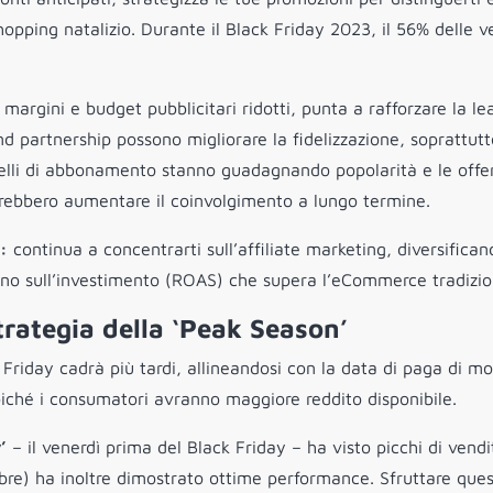
shopping natalizio. Durante il Black Friday 2023, il 56% delle v
margini e budget pubblicitari ridotti, punta a rafforzare la le
and partnership possono migliorare la fidelizzazione, soprattutt
elli di abbonamento stanno guadagnando popolarità e le offe
trebbero aumentare il coinvolgimento a lungo termine.
:
continua a concentrarti sull’affiliate marketing, diversifican
torno sull’investimento (ROAS) che supera l’eCommerce tradizio
trategia della ‘Peak Season’
Friday cadrà più tardi, allineandosi con la data di paga di mol
iché i consumatori avranno maggiore reddito disponibile.
’
– il venerdì prima del Black Friday – ha visto picchi di vendi
re) ha inoltre dimostrato ottime performance. Sfruttare ques