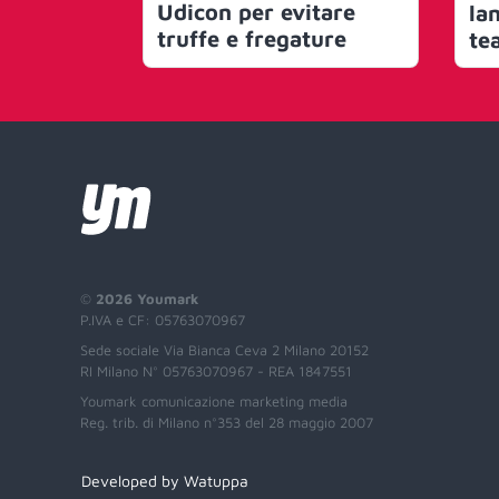
Udicon per evitare
la
truffe e fregature
te
©
2026 Youmark
P.IVA e CF: 05763070967
Sede sociale Via Bianca Ceva 2 Milano 20152
RI Milano N° 05763070967 - REA 1847551
Youmark comunicazione marketing media
Reg. trib. di Milano n°353 del 28 maggio 2007
Developed by Watuppa