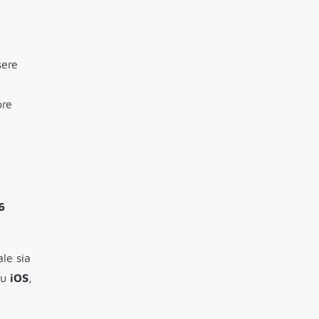
sere
ore
6
ale sia
su
iOS
,