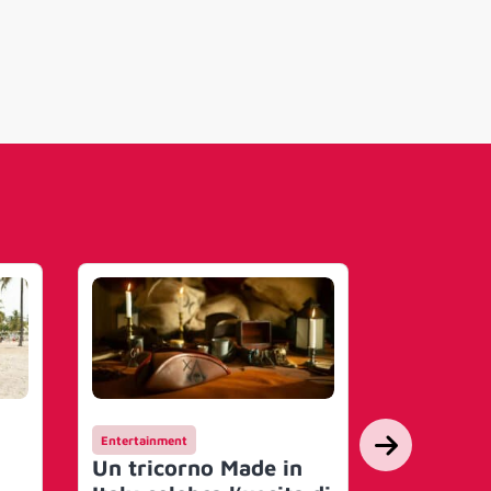
Entertainment
Campagne
Un tricorno Made in
Hay Day 