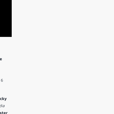
re
 6
ucky
dia
ster