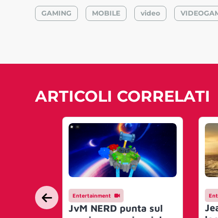
GAMING
MOBILE
video
VIDEOGA
ARTICOLI CORRELATI
Entertainment
Ent
Je
JvM NERD punta sul