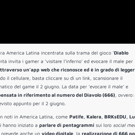
tera America Latina incentrata sulla trama del gioco ‘
Diablo
ità invita i gamer a ‘visitare l’inferno’ ed evocare il male per
attraverso un’app web che riconosce ed è in grado di legge
ndo il cellulare, basta cliccare su di un link, scansionare il
ico del game il 2 giugno. La data per ‘evocare il male’ e
ensata in riferimento al numero del Diavolo (666)
, ovvero:
revisto appunto per il 2 giugno.
ben noti in America Latina, come
Patife, Kalera, BRKsEDU, L
si hanno iniziato a
parlare di pentagrammi
sui loro
social me
na prevede anche un
video digitale
, la
realizzazione di 666 po