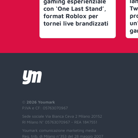
lan
gaming esperienziale
Tw
con ‘One Last Stand’,
pr
format Roblox per
un
tornei live brandizzati
ga
©
2026 Youmark
P.IVA e CF: 05763070967
Sede sociale Via Bianca Ceva 2 Milano 20152
RI Milano N° 05763070967 - REA 1847551
Youmark comunicazione marketing media
Reg. trib. di Milano n°353 del 28 maggio 2007