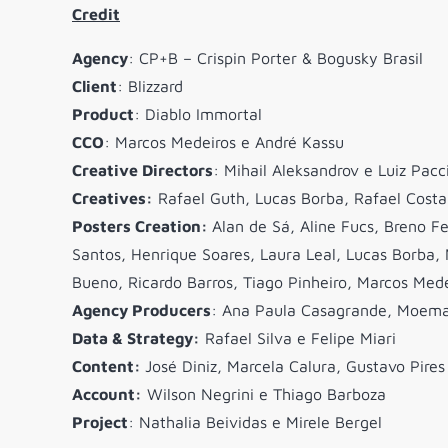
Credit
Agency
: CP+B – Crispin Porter & Bogusky Brasil
Client
: Blizzard
Product
: Diablo Immortal
CCO
: Marcos Medeiros e André Kassu
Creative Directors
: Mihail Aleksandrov e Luiz Pacci
Creatives:
Rafael Guth, Lucas Borba, Rafael Costa
Posters Creation:
Alan de Sá, Aline Fucs, Breno Fe
Santos, Henrique Soares, Laura Leal, Lucas Borba, 
Bueno, Ricardo Barros, Tiago Pinheiro, Marcos Mede
Agency Producers
: Ana Paula Casagrande, Moema
Data & Strategy:
Rafael Silva e Felipe Miari
Content:
José Diniz, Marcela Calura, Gustavo Pires
Account:
Wilson Negrini e Thiago Barboza
Project
: Nathalia Beividas e Mirele Bergel