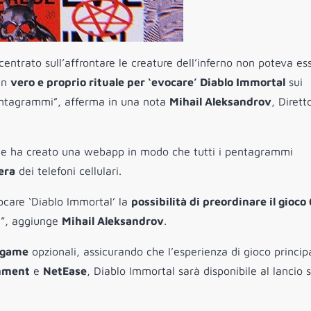
centrato sull’affrontare le creature dell’inferno non poteva es
un
vero e proprio rituale per ‘evocare’ Diablo Immortal
sui
i pentagrammi”, afferma in una nota
Mihail Aleksandrov
, Dirett
he ha creato una webapp in modo che tutti i pentagrammi
era
dei telefoni cellulari.
ocare ‘Diablo Immortal’ la
possibilità di preordinare il gioco 
e”, aggiunge
Mihail Aleksandrov
.
n-game
opzionali, assicurando che l’esperienza di gioco princip
inment
e
NetEase
, Diablo Immortal sarà disponibile al lancio 