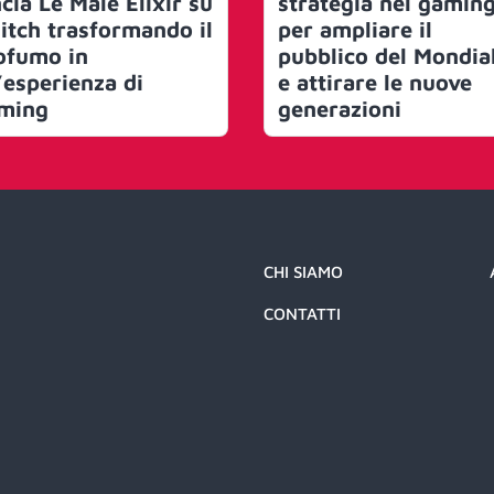
cia Le Male Elixir su
strategia nel gamin
itch trasformando il
per ampliare il
ofumo in
pubblico del Mondia
’esperienza di
e attirare le nuove
ming
generazioni
CHI SIAMO
CONTATTI