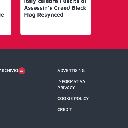
g
Italy celebra l’uscita di
suo mond
Assassin’s Creed Black
un festi
le
Flag Resynced
con Joe 
artisti 
ARCHIVIO
ADVERTISING
INFORMATIVA
PRIVACY
COOKIE POLICY
CREDIT