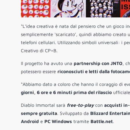
“L’idea creativa è nata dal pensiero che un gioco in
semplicemente ‘scaricato’, quindi abbiamo creato 
telefoni cellulari. Utilizzando simboli universali: 
Creativo di CP+B.
Il progetto ha avuto una
partnership con JNTO
, c
potessero essere
riconosciuti e letti dalla fotocam
“Abbiamo dato a coloro che hanno il coraggio di ev
giorni, 6 ore e 6 minuti prima del rilascio
ufficial
Diablo Immortal sarà
free-to-play
con
acquisti i
sempre gratuita
. Sviluppato da
Blizzard Enterta
Android
e
PC Windows
tramite
Battle.net
.