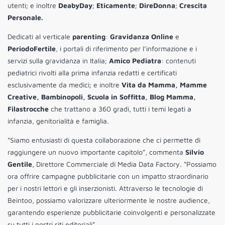
utenti; e inoltre
DeabyDay
;
Eticamente
;
DireDonna
;
Crescita
Personale.
Dedicati al verticale
parenting
:
Gravidanza Online
e
PeriodoFertile
, i portali di riferimento per l’informazione e i
servizi sulla gravidanza in Italia;
Amico Pediatra
: contenuti
pediatrici rivolti alla prima infanzia redatti e certificati
esclusivamente da medici; e inoltre
Vita da Mamma, Mamme
Creative, Bambinopoli, Scuola in Soffitta, Blog Mamma,
Filastrocche
che trattano a 360 gradi, tutti i temi legati a
infanzia, genitorialità e famiglia.
“Siamo entusiasti di questa collaborazione che ci permette di
raggiungere un nuovo importante capitolo”, commenta
Silvio
Gentile
, Direttore Commerciale di Media Data Factory. “Possiamo
ora offrire campagne pubblicitarie con un impatto straordinario
per i nostri lettori e gli inserzionisti. Attraverso le tecnologie di
Beintoo, possiamo valorizzare ulteriormente le nostre audience,
garantendo esperienze pubblicitarie coinvolgenti e personalizzate
su tutti i nostri siti editoriali”.