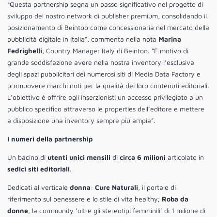
“Questa partnership segna un passo significativo nel progetto di
sviluppo del nostro network di publisher premium, consolidando il
posizionamento di Beintoo come concessionaria nel mercato della
pubblicità digitale in Italia”, commenta nella nota
Marina
Fedrighelli
, Country Manager Italy di Beintoo. “È motivo di
grande soddisfazione avere nella nostra inventory l’esclusiva
degli spazi pubblicitari dei numerosi siti di Media Data Factory e
promuovere marchi noti per la qualità dei loro contenuti editoriali.
L’obiettivo è offrire agli inserzionisti un accesso privilegiato a un
pubblico specifico attraverso le properties dell’editore e mettere
a disposizione una inventory sempre più ampia”.
I numeri della partnership
Un bacino di
utenti unici mensili
di
circa 6 milioni
articolato in
sedici siti editoriali
.
Dedicati al verticale
donna
:
Cure Naturali
, il portale di
riferimento sul benessere e lo stile di vita healthy;
Roba da
donne
, la community ‘oltre gli stereotipi femminili’ di 1 milione di