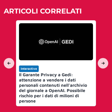
ARTICOLI CORRELATI
Interactive
Int
Il Garante Privacy a Gedi:
On
attenzione a vendere i dati
ho
personali contenuti nell’archivio
del giornale a OpenAI. Possibile
rischio per i dati di milioni di
persone