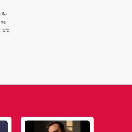
ella
one
 loro