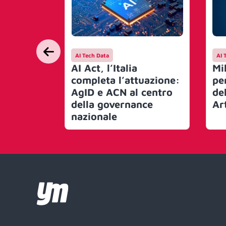
AI Tech Data
AI 
AI Act, l’Italia
Mi
completa l’attuazione:
pe
AgID e ACN al centro
del
della governance
Art
nazionale