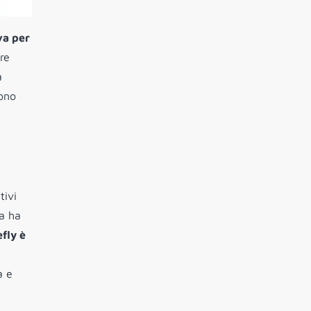
va per
re
à
sono
tivi
da ha
efly è
à e