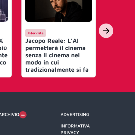
Interviste
Mercato
8%
Jacopo Reale: L’AI
Nielsen l
più
permetterà il cinema
AI, la p
nte
senza il cinema nel
porta l’A
ico
modo in cui
degli in
tradizionalmente si fa
media
ARCHIVIO
ADVERTISING
INFORMATIVA
PRIVACY