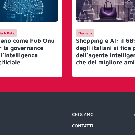
Tech Data
Mercato
lano come hub Onu
Shopping e AI: il 6
r la governance
degli italiani si fida 
l’Intelligenza
dell’agente intellige
ificiale
che del migliore am
CHI SIAMO
CONTATTI