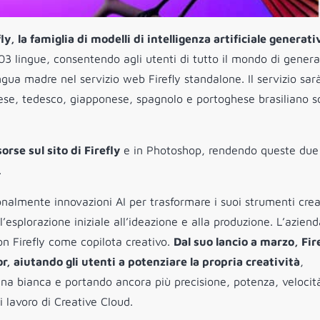
, la famiglia di modelli di intelligenza artificiale generati
03 lingue, consentendo agli utenti di tutto il mondo di genera
ingua madre nel servizio web Firefly standalone. Il servizio sar
ancese, tedesco, giapponese, spagnolo e portoghese brasiliano 
sorse sul sito di Firefly
e in Photoshop, rendendo queste due
.
nalmente innovazioni AI per trasformare i suoi strumenti crea
’esplorazione iniziale all’ideazione e alla produzione. L’azien
on Firefly come copilota creativo.
Dal suo lancio a marzo, Fir
r, aiutando gli utenti a potenziare la propria creatività
,
ina bianca e portando ancora più precisione, potenza, velocit
di lavoro di Creative Cloud.