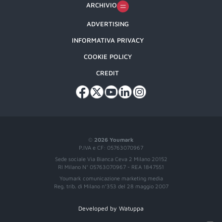
ARCHIVIO
ADVERTISING
INFORMATIVA PRIVACY
COOKIE POLICY
CREDIT
©
2026 Youmark
P.IVA e CF: 05763070967
Sede sociale Via Bianca Ceva 2 Milano 20152
RI Milano N° 05763070967 - REA 1847551
Youmark comunicazione marketing media
Reg. trib. di Milano n°353 del 28 maggio 2007
Developed by Watuppa