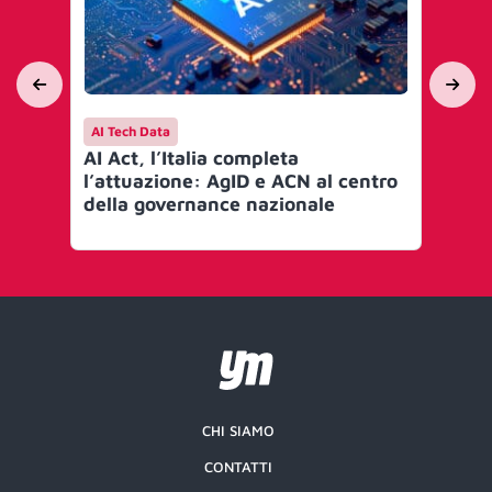
AI Tech Data
AI 
AI Act, l’Italia completa
Mi
l’attuazione: AgID e ACN al centro
go
della governance nazionale
Art
CHI SIAMO
CONTATTI