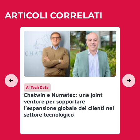
ARTICOLI CORRELATI
AI Tech Data
Int
Chatwin e Numatec: una joint
Tec
venture per supportare
17,
l’espansione globale dei clienti nel
pu
settore tecnologico
20
eu