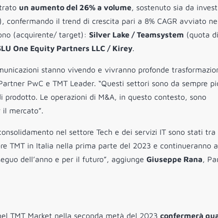
trato
un aumento del 26% a volume
, sostenuto sia da invest
%), confermando il trend di crescita pari a 8% CAGR avviato ne
sono (acquirente/ target):
Silver Lake / Teamsystem
(quota d
LU One Equity Partners LLC / Kirey
.
comunicazioni stanno vivendo e vivranno profonde trasformazion
 Partner PwC e TMT Leader. “Questi settori sono da sempre pi
di prodotto. Le operazioni di M&A, in questo contesto, sono
 il mercato”.
consolidamento nel settore Tech e dei servizi IT sono stati tra 
tore TMT in Italia nella prima parte del 2023 e continueranno 
seguo dell’anno e per il futuro”, aggiunge
Giuseppe Rana
, Pa
 nel TMT Market nella seconda metà del 2023
confermerà qu