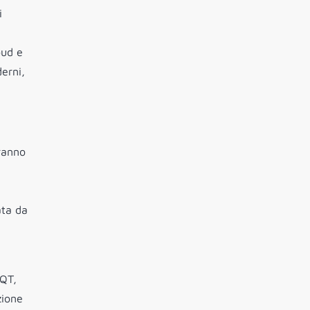
i
oud e
derni,
iranno
ata da
EQT,
zione