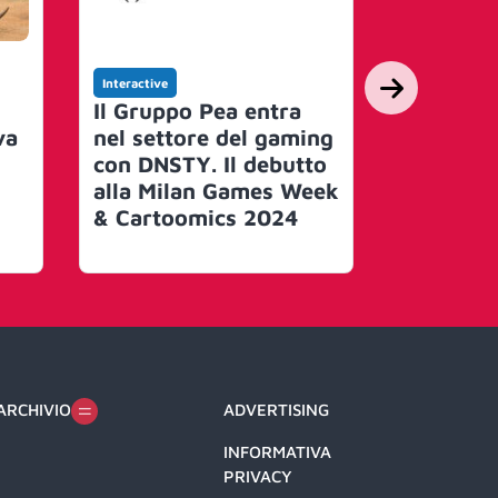
Interactive
Interactive
Il Gruppo Pea entra
L’AI Gen
va
nel settore del gaming
impatta 
con DNSTY. Il debutto
sempre p
alla Milan Games Week
significa
& Cartoomics 2024
Media &
Entertai
Opportun
secondo
ARCHIVIO
ADVERTISING
INFORMATIVA
PRIVACY