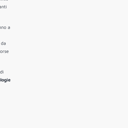
anti
anno a
e
 da
sorse
di
ologie