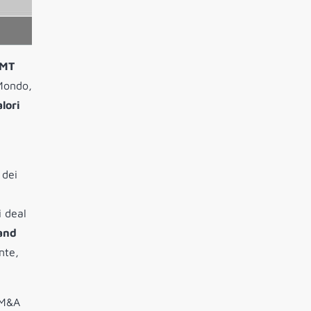
MT
 Mondo,
alori
 dei
i deal
and
nte,
 M&A