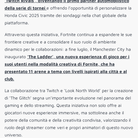
‘Twitch Rivals’, diventando il primo partner automobilistico
della serie di tornei
e offrendo l’opportunità di personalizzare la
Honda Civic 2025 tramite dei sondaggi nella chat globale della
piattaforma.
Attraverso questa iniziativa, Fortnite continua a espandere le sue
frontiere creative e a consolidare il suo ruolo di ambiente
dinamico per le collaborazioni: a fine luglio, il Manchester City ha
inaugurato
‘
The Ladder’, una nuova esperienza di gioco per i
suoi utenti nella modalità creativa di Fornite, che ha
presentato 11 arene a tema con livelli ispirati alla città e al
club.
La collaborazione tra Twitch e ‘Look North World’ per la creazione
di ‘The Glitch’ segna un’importante evoluzione nel panorama del
gaming e dello streaming. Questa iniziativa non solo offre ai
giocatori nuove esperienze immersive, ma sottolinea anche il
potere della comunità e della creatività condivisa, valorizzando il
ruolo degli streamer come veri e propri animatori di questo nuovo
universo.