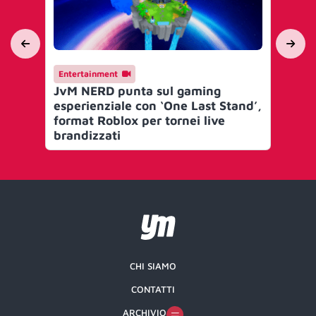
Entertainment
En
JvM NERD punta sul gaming
Je
esperienziale con ‘One Last Stand’,
Eli
format Roblox per tornei live
pr
brandizzati
ga
CHI SIAMO
CONTATTI
ARCHIVIO