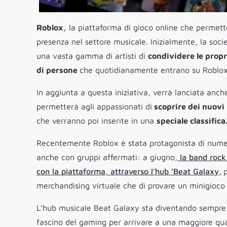
Roblox,
la piattaforma di gioco online che permett
presenza nel settore musicale. Inizialmente, la so
una vasta gamma di artisti di
condividere le prop
di persone
che quotidianamente entrano su Roblox
In aggiunta a questa iniziativa, verrà lanciata anch
permetterà agli appassionati di
scoprire dei nuovi
che verranno poi inserite in una
speciale classifica
Recentemente Roblox è stata protagonista di numero
anche con gruppi affermati: a giugno,
la band rock 
con la piattaforma, attraverso l’hub ‘Beat Galaxy,
merchandising virtuale che di provare un minigioco 
L’hub musicale Beat Galaxy sta diventando sempre di 
fascino del gaming per arrivare a una maggiore quan