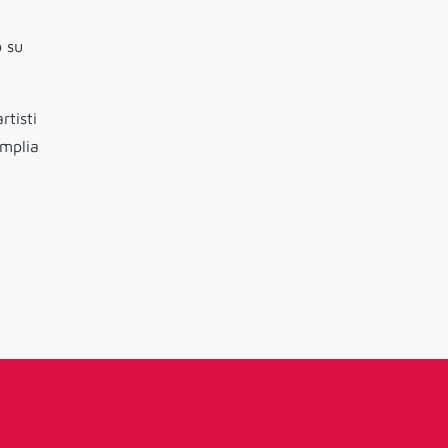
o su
rtisti
amplia