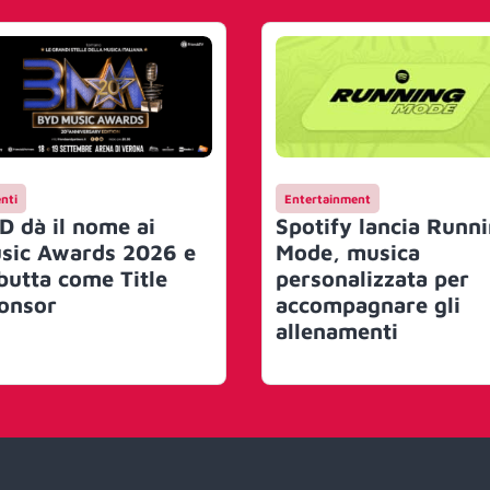
nti
Entertainment
D dà il nome ai
Spotify lancia Runn
sic Awards 2026 e
Mode, musica
butta come Title
personalizzata per
onsor
accompagnare gli
allenamenti