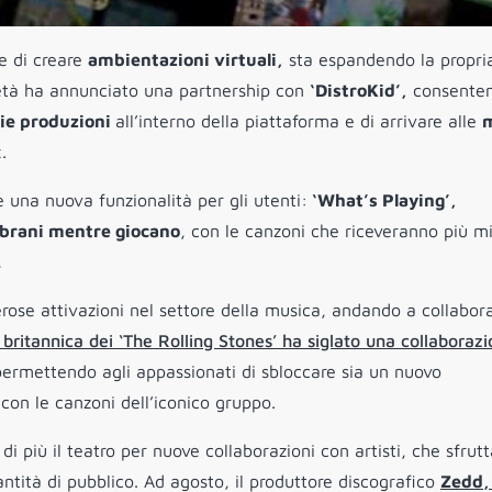
e di creare
ambientazioni virtuali,
sta espandendo la propri
cietà ha annunciato una partnership con
‘DistroKid’,
consente
rie produzioni
all’interno della piattaforma e di arrivare alle
m
.
e una nuova funzionalità per gli utenti:
‘What’s Playing’,
 brani mentre giocano
, con le canzoni che riceveranno più m
.
se attivazioni nel settore della musica, andando a collabor
britannica dei ‘The Rolling Stones’ ha siglato una collaboraz
permettendo agli appassionati di sbloccare sia un nuovo
con le canzoni dell’iconico gruppo.
più il teatro per nuove collaborazioni con artisti, che sfrutt
tità di pubblico. Ad agosto, il produttore discografico
Zedd,