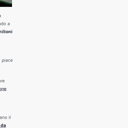
a
ndo a
ilioni
i piace
are
ione
ano il
 da