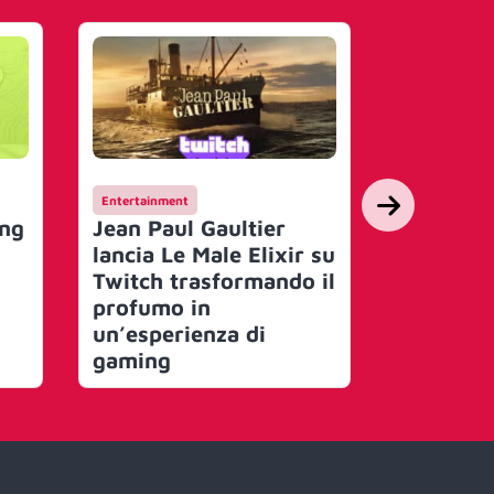
Entertainment
Entertainmen
ing
Jean Paul Gaultier
Gli Oasi
lancia Le Male Elixir su
Beatles n
Twitch trasformando il
degli al
profumo in
popolari
un’esperienza di
Regno U
gaming