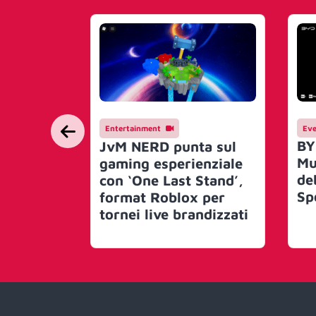
Entertainment
Eve
BY
JvM NERD punta sul
Mu
gaming esperienziale
de
con ‘One Last Stand’,
Sp
format Roblox per
tornei live brandizzati