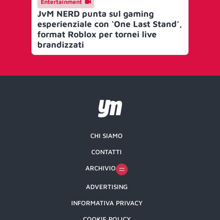
Entertainment
En
JvM NERD punta sul gaming
Je
esperienziale con ‘One Last Stand’,
Eli
format Roblox per tornei live
pr
brandizzati
ga
CHI SIAMO
CONTATTI
ARCHIVIO
ADVERTISING
INFORMATIVA PRIVACY
COOKIE POLICY