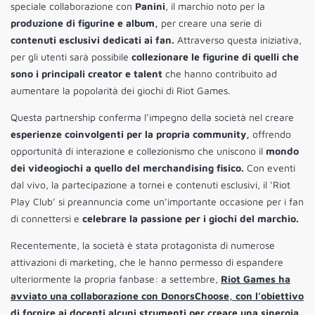
speciale collaborazione con
Panini
, il marchio noto per la
produzione di figurine e album,
per creare una serie di
contenuti esclusivi dedicati ai fan.
Attraverso questa iniziativa,
per gli utenti sarà possibile
collezionare le figurine di quelli che
sono i principali creator e talent
che hanno contribuito ad
aumentare la popolarità dei giochi di Riot Games.
Questa partnership conferma l’impegno della società nel creare
esperienze coinvolgenti per la propria community,
offrendo
opportunità di interazione e collezionismo che uniscono il
mondo
dei videogiochi a quello del merchandising fisico.
Con eventi
dal vivo, la partecipazione a tornei e contenuti esclusivi, il ‘Riot
Play Club’ si preannuncia come un’importante occasione per i fan
di connettersi e
celebrare la passione per i giochi del marchio.
Recentemente, la società è stata protagonista di numerose
attivazioni di marketing, che le hanno permesso di espandere
ulteriormente la propria fanbase: a settembre,
Riot Games ha
avviato una collaborazione con DonorsChoose, con l’obiettivo
di fornire ai docenti alcuni strumenti per creare una sinergia