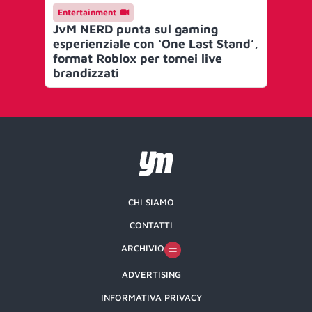
Entertainment
En
JvM NERD punta sul gaming
Je
esperienziale con ‘One Last Stand’,
Eli
format Roblox per tornei live
pr
brandizzati
ga
CHI SIAMO
CONTATTI
ARCHIVIO
ADVERTISING
INFORMATIVA PRIVACY