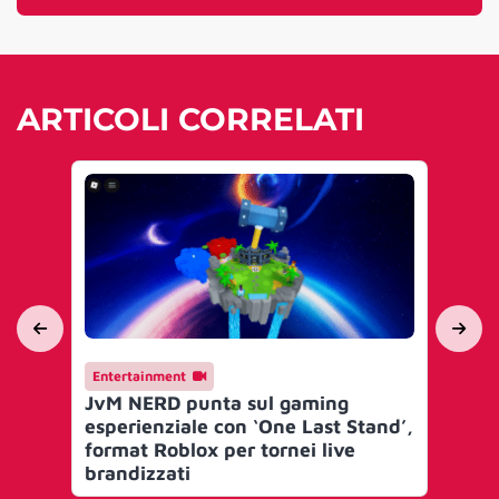
ARTICOLI CORRELATI
Entertainment
En
JvM NERD punta sul gaming
Je
esperienziale con ‘One Last Stand’,
Eli
format Roblox per tornei live
pr
brandizzati
ga