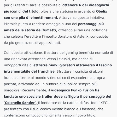
per gli utenti ci sarà la possibilità di
ottenere 6 dei videogiochi
più iconici del titolo,
oltre a una statuina in argento di
Obelix
con una pila di elmetti romani.
Attraverso questa iniziativa,
Microids punta a rendere omaggio a uno dei
personaggi più
amati della storia dei fumetti,
offrendo ai fan una collezione
che celebra l’eredità e l’impatto duraturo di Asterix, conosciuto
da più generazioni di appassionati.
Con questa attivazione, il settore del gaming beneficia non solo di
una rinnovata attenzione verso i classici, ma anche di
un’opportunità di
attrarre nuovi giocatori attraverso il fascino
intramontabile del franchise.
Sfruttare l’iconicità di alcuni
brand consente al mondo videoludico di espandere la propria
portata, arrivando aa un numero di pubblico sempre più
maggiore. Recentemente, il
videogioco Funko Fusion ha
lanciato uno speciale trailer dove raffigura il personaggio del
‘Colonello Sander’,
il fondatore della catena di fast food ‘KFC’,
presentato con il suo iconico vestito bianco e il bastone, che
conferiscono un tocco di originalità verso il nuovo titolo.