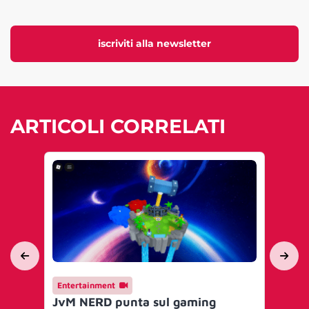
iscriviti alla newsletter
ARTICOLI CORRELATI
Entertainment
En
JvM NERD punta sul gaming
Je