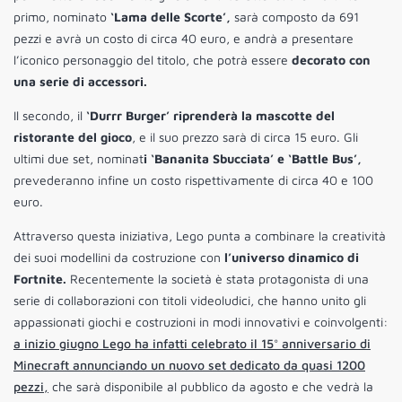
primo, nominato
‘Lama delle Scorte’,
sarà composto da 691
pezzi e avrà un costo di circa 40 euro, e andrà a presentare
l’iconico personaggio del titolo, che potrà essere
decorato con
una serie di accessori.
Il secondo, il
‘Durrr Burger’ riprenderà la mascotte del
ristorante del gioco
, e il suo prezzo sarà di circa 15 euro. Gli
ultimi due set, nominat
i ‘Bananita Sbucciata’ e ‘Battle Bus’,
prevederanno infine un costo rispettivamente di circa 40 e 100
euro.
Attraverso questa iniziativa, Lego punta a combinare la creatività
dei suoi modellini da costruzione con
l’universo dinamico di
Fortnite.
Recentemente la società è stata protagonista di una
serie di collaborazioni con titoli videoludici, che hanno unito gli
appassionati giochi e costruzioni in modi innovativi e coinvolgenti:
a inizio giugno Lego ha infatti celebrato il 15° anniversario di
Minecraft annunciando un nuovo set dedicato da quasi 1200
pezzi,
che sarà disponibile al pubblico da agosto e che vedrà la