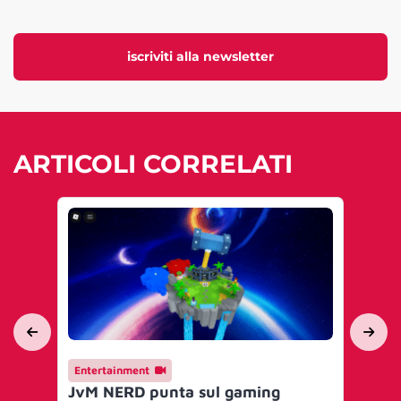
iscriviti alla newsletter
ARTICOLI CORRELATI
Entertainment
En
JvM NERD punta sul gaming
Je