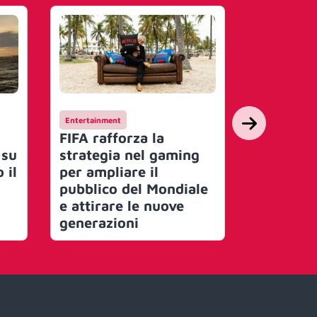
Entertainment
Entertainmen
FIFA rafforza la
Un trico
 su
strategia nel gaming
Italy cel
 il
per ampliare il
Assassin
pubblico del Mondiale
Flag Res
e attirare le nuove
generazioni