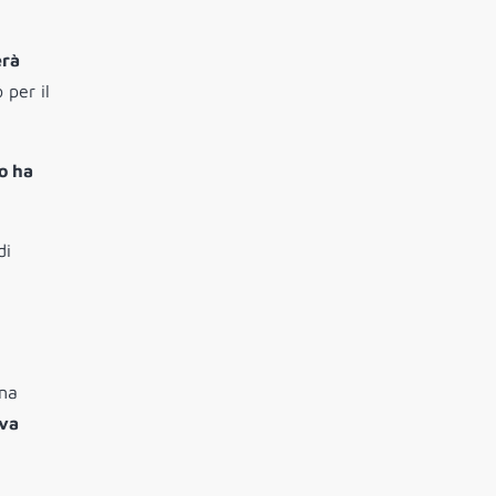
erà
 per il
o ha
di
una
ova