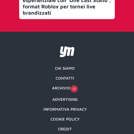
esperienziale con ‘One Last Stand’,
20
format Roblox per tornei live
brandizzati
CHI SIAMO
CONTATTI
ARCHIVIO
ADVERTISING
INFORMATIVA PRIVACY
COOKIE POLICY
CREDIT