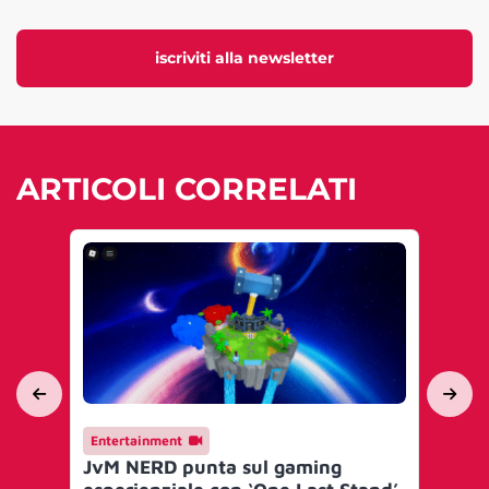
iscriviti alla newsletter
ARTICOLI CORRELATI
Entertainment
Ev
JvM NERD punta sul gaming
BY